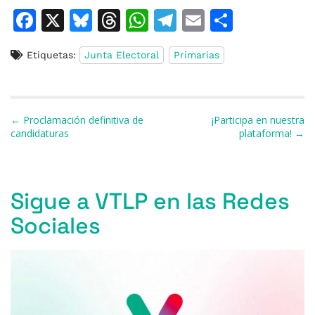
F
X
Bl
T
W
T
E
C
a
u
h
h
el
m
o
Etiquetas:
Junta Electoral
Primarias
c
e
re
at
e
ai
m
e
s
a
s
gr
l
p
b
k
d
A
a
ar
Navegación de entradas
← Proclamación definitiva de
¡Participa en nuestra
o
y
s
p
m
ti
candidaturas
plataforma! →
o
p
r
k
Sigue a VTLP en las Redes
Sociales