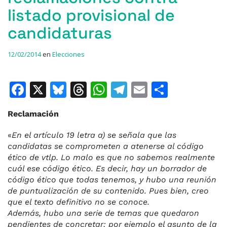
listado provisional de
candidaturas
12/02/2014
en
Elecciones
F
X
Bl
T
W
T
E
C
a
u
h
h
el
m
o
Reclamación
c
e
re
at
e
ai
m
e
s
a
s
gr
l
p
«
En el artículo 19 letra a) se señala que las
candidatas se comprometen a atenerse al código
b
k
d
A
a
ar
ético de vtlp. Lo malo es que no sabemos realmente
o
y
s
p
m
ti
cuál ese código ético. Es decir, hay un borrador de
código ético que todas tenemos, y hubo una reunión
o
p
r
de puntualización de su contenido. Pues bien, creo
k
que el texto definitivo no se conoce.
Además, hubo una serie de temas que quedaron
pendientes de concretar: por ejemplo el asunto de la