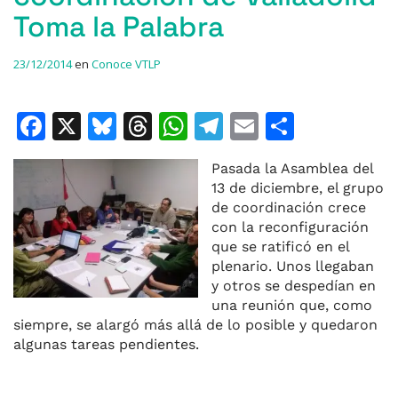
Toma la Palabra
23/12/2014
en
Conoce VTLP
F
X
Bl
T
W
T
E
C
a
u
h
h
el
m
o
Pasada la Asamblea del
c
e
re
at
e
ai
m
13 de diciembre, el grupo
e
s
a
s
gr
l
p
de coordinación crece
con la reconfiguración
b
k
d
A
a
ar
que se ratificó en el
o
y
s
p
m
ti
plenario. Unos llegaban
y otros se despedían en
o
p
r
una reunión que, como
k
siempre, se alargó más allá de lo posible y quedaron
algunas tareas pendientes.