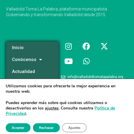
Valladolid Toma La Palabra, plataforma municipalista.
Gobernando y transformando Valladolid desde 2015.
Inicio
Conócenos
Actualidad
info@valladolidtomalapalabra.org
Programa
Utilizamos cookies para ofrecerte la mejor experiencia en
+34 983 426 124
nuestra web.
Participa
+34 681 981 537
Puedes aprender más sobre qué cookies utilizamos o
desactivarlas en los
ajustes
. Consulta nuestra
Política de
Privacidad
.
Valladolid Toma la Palabra © 2026
Aceptar
Rechazar
Ajustes
Aviso legal
/
Poltica de Privacidad
/
Politica de Cookies