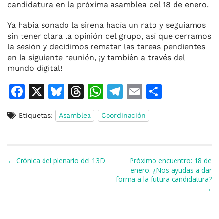
candidatura en la próxima asamblea del 18 de enero.
Ya había sonado la sirena hacía un rato y seguíamos
sin tener clara la opinión del grupo, así que cerramos
la sesión y decidimos rematar las tareas pendientes
en la siguiente reunión, ¡y también a través del
mundo digital!
F
X
Bl
T
W
T
E
C
a
u
h
h
el
m
o
Etiquetas:
Asamblea
Coordinación
c
e
re
at
e
ai
m
e
s
a
s
gr
l
p
b
k
d
A
a
ar
Navegación de entradas
← Crónica del plenario del 13D
Próximo encuentro: 18 de
o
y
s
p
m
ti
enero. ¿Nos ayudas a dar
forma a la futura candidatura?
o
p
r
→
k