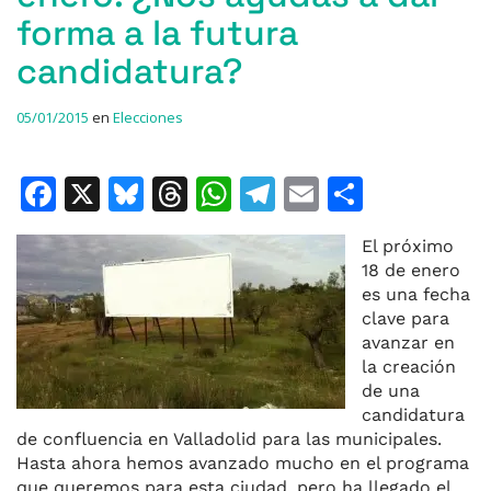
forma a la futura
candidatura?
05/01/2015
en
Elecciones
F
X
Bl
T
W
T
E
C
a
u
h
h
el
m
o
El próximo
c
e
re
at
e
ai
m
18 de enero
e
s
a
s
gr
l
p
es una fecha
clave para
b
k
d
A
a
ar
avanzar en
o
y
s
p
m
ti
la creación
de una
o
p
r
candidatura
k
de confluencia en Valladolid para las municipales.
Hasta ahora hemos avanzado mucho en el programa
que queremos para esta ciudad, pero ha llegado el