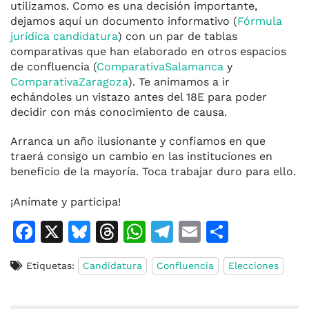
utilizamos. Como es una decisión importante,
dejamos aquí un
documento informativo
(
Fórmula
jurídica candidatura
) con un par de tablas
comparativas que han elaborado en otros espacios
de confluencia (
ComparativaSalamanca
y
ComparativaZaragoza
). Te animamos a ir
echándoles un vistazo antes del 18E para poder
decidir con más conocimiento de causa.
Arranca un año ilusionante y confiamos en que
traerá consigo un cambio en las instituciones en
beneficio de la mayoría. Toca trabajar duro para ello.
¡Anímate y participa!
F
X
Bl
T
W
T
E
C
a
u
h
h
el
m
o
Etiquetas:
Candidatura
Confluencia
Elecciones
c
e
re
at
e
ai
m
e
s
a
s
gr
l
p