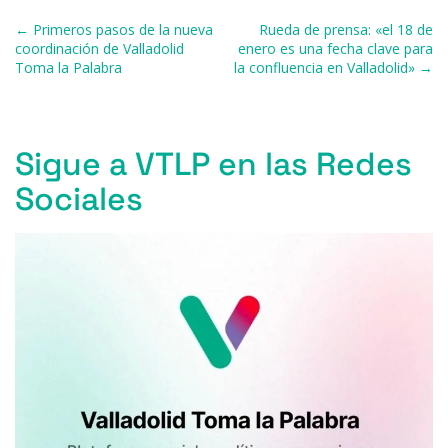
b
k
d
A
a
ar
Navegación de entradas
← Primeros pasos de la nueva
Rueda de prensa: «el 18 de
o
y
s
p
m
ti
coordinación de Valladolid
enero es una fecha clave para
Toma la Palabra
la confluencia en Valladolid» →
o
p
r
k
Sigue a VTLP en las Redes
Sociales