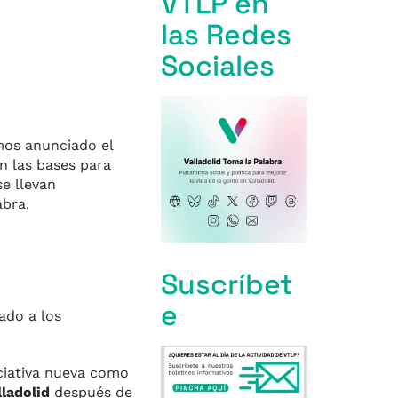
VTLP en
las Redes
Sociales
mos anunciado el
n las bases para
e llevan
abra.
Suscríbet
e
do a los
iciativa nueva como
ladolid
después de