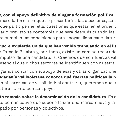
, con el apoyo definitivo de ninguna formación política.
mero la forma en que se presentará a las elecciones, su 
que participen en ella, cuestiones que están en el orden d
ndario previsto se contempla que será después cuando las
se cumplen las condiciones para apoyar dicha candidatur
o e Izquierda Unida que han venido trabajando en el ll
d Toma la Palabra y, por tanto, existe un camino recorri
impulso de una candidatura. Creemos que son fuerzas va
 esencial que dichos sectores se identifiquen con nuestra
igamos contar con el apoyo de esas y otras organizacion
udadanía vallisoletana conozca qué fuerzas políticas la 
n ni carezcan de visibilidad: al contrario, queremos que 
datura cuenta con su apoyo.
ón tomada sobre la denominación de la candidatura
. Es 
to comunicativo que supone lanzar una marca nueva y la
ipado por personas y colectivos.