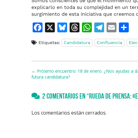
Somos conscientes de que el movimiento que
explicarlo en toda su complejidad en un te
surgimiento de esta iniciativa que creemos q
F
X
Bl
T
W
T
E
C
a
u
h
h
el
m
o
Etiquetas:
Candidatura
Confluencia
Elec
c
e
re
at
e
ai
e
s
a
s
gr
l
p
b
k
d
A
a
a
Navegación de entradas
← Próximo encuentro: 18 de enero. ¿Nos ayudas a da
o
y
s
p
m
ti
futura candidatura?
o
p
r
k
2 comentarios en “
Rueda de prensa: «e
Los comentarios están cerrados.