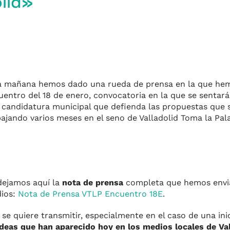
olid»
a mañana hem
os dado una rueda de prensa en la que he
m
uentro del 18 de enero, convocatoria en la que se sentará
 candidatura municipal que defienda las propuestas que s
bajando varios meses en el seno de Valladolid Toma la Pal
r
dejamos aquí la
nota de prensa
completa que hemos envia
ios:
Nota de Prensa VTLP Encuentro 18E
.
 se quiere transmitir, especialmente en el caso de una in
ideas que han aparecido hoy en los medios locales de Val