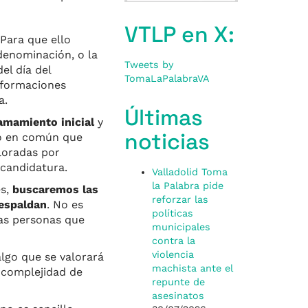
VTLP en X:
Para que ello
denominación, o la
Tweets by
el día del
TomaLaPalabraVA
 formaciones
a.
Últimas
amamiento inicial
y
noticias
do en común que
loradas por
 candidatura.
Valladolid Toma
la Palabra pide
es,
buscaremos las
reforzar las
respaldan
. No es
políticas
las personas que
municipales
contra la
violencia
algo que se valorará
machista ante el
 complejidad de
repunte de
asesinatos