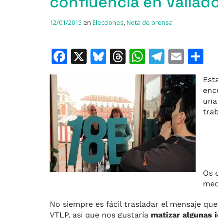
confluencia en Vallad
12/01/2015
en
Elecciones
,
Nota de prensa
F
X
Bl
T
W
T
E
C
a
u
h
h
el
m
o
Est
c
e
re
at
e
ai
enc
e
s
a
s
gr
l
p
una
tra
b
k
d
A
a
a
o
y
s
p
m
ti
o
p
r
k
Os 
med
No siempre es fácil trasladar el mensaje que
VTLP, así que nos gustaría
matizar algunas 