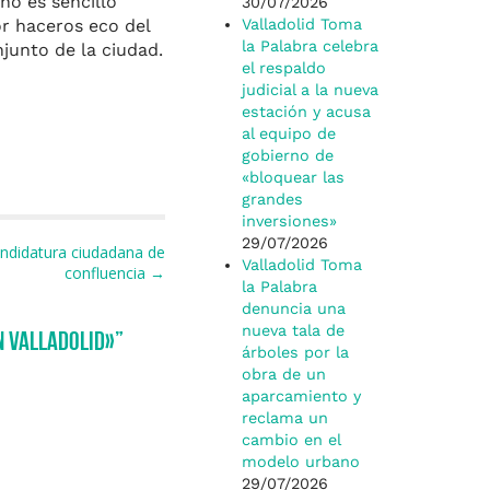
no es sencillo
30/07/2026
r haceros eco del
Valladolid Toma
la Palabra celebra
njunto de la ciudad.
el respaldo
judicial a la nueva
estación y acusa
al equipo de
gobierno de
«bloquear las
grandes
inversiones»
29/07/2026
andidatura ciudadana de
Valladolid Toma
confluencia →
la Palabra
denuncia una
nueva tala de
n Valladolid»
”
árboles por la
obra de un
aparcamiento y
reclama un
cambio en el
modelo urbano
29/07/2026