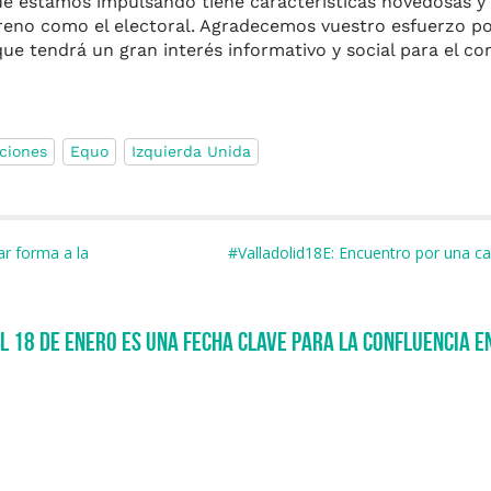
 estamos impulsando tiene características novedosas y 
rreno como el electoral. Agradecemos vuestro esfuerzo po
ue tendrá un gran interés informativo y social para el co
ciones
Equo
Izquierda Unida
m
r
r forma a la
#Valladolid18E: Encuentro por una c
l 18 de enero es una fecha clave para la confluencia e