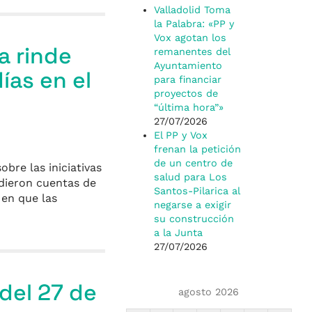
Valladolid Toma
la Palabra: «PP y
Vox agotan los
a rinde
remanentes del
Ayuntamiento
ías en el
para financiar
proyectos de
“última hora”»
27/07/2026
El PP y Vox
frenan la petición
de un centro de
bre las iniciativas
salud para Los
ndieron cuentas de
Santos-Pilarica al
 en que las
negarse a exigir
su construcción
a la Junta
27/07/2026
del 27 de
agosto 2026