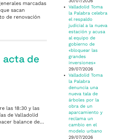
30/07/2026
 generales marcadas
Valladolid Toma
a que sacan
la Palabra celebra
to de renovación
el respaldo
judicial a la nueva
estación y acusa
al equipo de
gobierno de
«bloquear las
y acta de
grandes
inversiones»
29/07/2026
Valladolid Toma
la Palabra
denuncia una
nueva tala de
árboles por la
obra de un
e las 18:30 y las
aparcamiento y
as de Valladolid
reclama un
 hacer balance de…
cambio en el
modelo urbano
29/07/2026