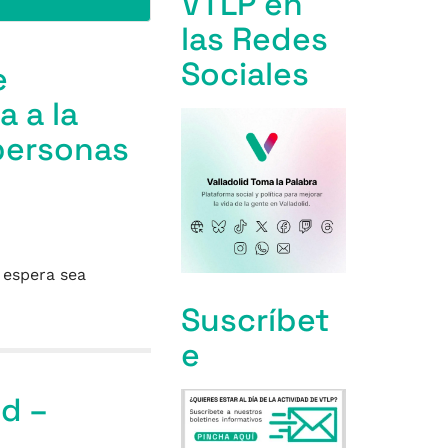
VTLP en
las Redes
Sociales
e
 a la
personas
 espera sea
Suscríbet
e
id –