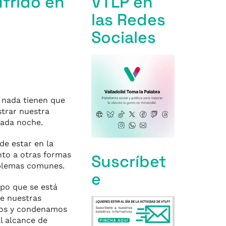
frido en
VTLP en
las Redes
Sociales
 nada tienen que
strar nuestra
sada noche.
e estar en la
nto a otras formas
Suscríbet
oblemas comunes.
e
po que se está
de nuestras
amos y condenamos
l alcance de