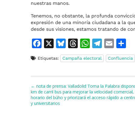
nuestras manos.
Tenemos, no obstante, la profunda convicció
expresión de una minoría ciudadana a la qu
desde sus visiones, estamos tratando de con
F
X
Bl
T
W
T
E
C
a
u
h
h
el
m
o
Etiquetas:
Campaña electoral
Confluencia
c
e
re
at
e
ai
e
s
a
s
gr
l
p
b
k
d
A
a
a
Navegación de entradas
← nota de prensa: Valladolid Toma la Palabra dispo
o
y
s
p
m
ti
km de carril bus para mejorar la velocidad comercial,
horario del búho y priorizará el acceso rápido a centr
o
p
r
y universitarios
k