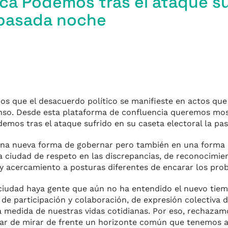
a Podemos tras el ataque su
a pasada noche
s que el desacuerdo político se manifieste en actos que
m
senso. Desde esta plataforma de confluencia queremos mo
emos tras el ataque sufrido en su caseta electoral la pa
r
una nueva forma de gobernar pero también en una forma d
a ciudad de respeto en las discrepancias, de reconocimie
 y acercamiento a posturas diferentes de encarar los pr
ciudad haya gente que aún no ha entendido el nuevo tiem
 de participación y colaboración, de expresión colectiva 
a medida de nuestras vidas cotidianas. Por eso, rechaz
gar de mirar de frente un horizonte común que tenemos a