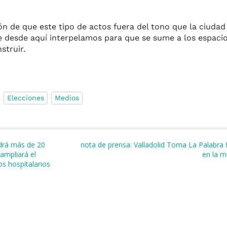
n de que este tipo de actos fuera del tono que la ciudad
e desde aquí interpelamos para que se sume a los espacio
struir.
Elecciones
Medios
m
r
ndrá más de 20
nota de prensa: Valladolid Toma La Palabra fi
 ampliará el
en la m
os hospitalarios