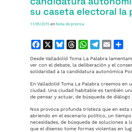
candidatura autonómic
su caseta electoral l
11/05/2015
en
Nota de prensa
F
X
Bl
T
W
T
E
C
a
u
h
h
el
m
o
Desde Valladolid Toma La Palabra lamentamo
c
e
re
at
e
ai
ver con el debate, la deliberación y el con
e
s
a
s
gr
l
p
solidaridad a la candidatura autonómica Pod
b
k
d
A
a
a
En Valladolid Toma La Palabra creemos en 
o
y
s
p
m
ti
ciudad. Una ciudad habitable es también un
de pensar y actuar, de búsqueda de diálogo
o
p
r
k
Nos provoca profunda tristeza que en esta 
abriendo en el escenario político, un tiempo
necesidades, de búsqueda de soluciones a l
que el disenso tome formas violentas en lu