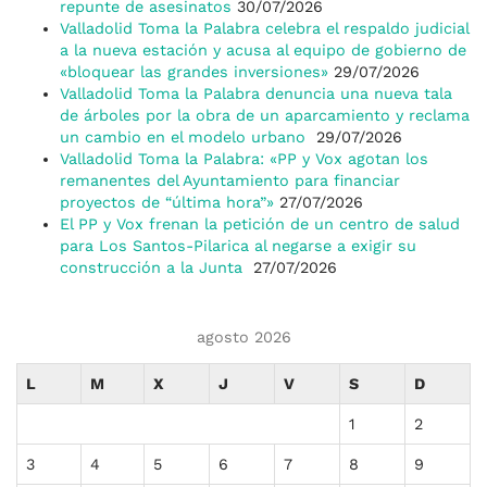
repunte de asesinatos
30/07/2026
Valladolid Toma la Palabra celebra el respaldo judicial
a la nueva estación y acusa al equipo de gobierno de
«bloquear las grandes inversiones»
29/07/2026
Valladolid Toma la Palabra denuncia una nueva tala
de árboles por la obra de un aparcamiento y reclama
un cambio en el modelo urbano
29/07/2026
Valladolid Toma la Palabra: «PP y Vox agotan los
remanentes del Ayuntamiento para financiar
proyectos de “última hora”»
27/07/2026
El PP y Vox frenan la petición de un centro de salud
para Los Santos-Pilarica al negarse a exigir su
construcción a la Junta
27/07/2026
agosto 2026
L
M
X
J
V
S
D
1
2
3
4
5
6
7
8
9