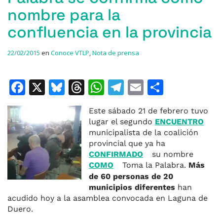
nombre para la
confluencia en la provincia
22/02/2015
en
Conoce VTLP
,
Nota de prensa
F
X
Bl
T
W
T
E
C
a
u
h
h
el
m
o
Este sábado 21 de febrero tuvo
c
e
re
at
e
ai
m
lugar el segundo
ENCUENTRO
e
s
a
s
gr
l
p
municipalista de la coalición
provincial que ya ha
b
k
d
A
a
ar
CONFIRMADO
su nombre
o
y
s
p
m
ti
COMO
Toma la Palabra.
Más
de 60 personas de 20
o
p
r
municipios diferentes
han
k
acudido hoy a la asamblea convocada en Laguna de
Duero.