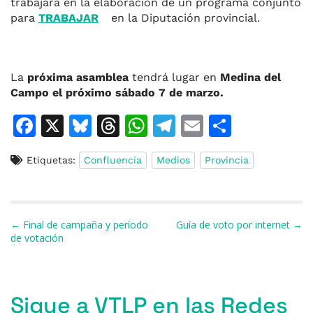
trabajará en la elaboración de un programa conjunto
para
TRABAJAR
en la Diputación provincial.
La
próxima asamblea
tendrá lugar en
Medina del
Campo el próximo sábado 7 de marzo.
F
X
Bl
T
W
T
E
C
a
u
h
h
el
m
o
Etiquetas:
Confluencia
Medios
Provincia
c
e
re
at
e
ai
m
e
s
a
s
gr
l
p
b
k
d
A
a
ar
Navegación de entradas
← Final de campaña y período
Guía de voto por internet →
o
y
s
p
m
ti
de votación
o
p
r
k
Sigue a VTLP en las Redes