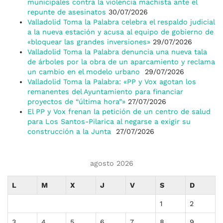
municipales contra la violencia machista ante el
repunte de asesinatos
30/07/2026
Valladolid Toma la Palabra celebra el respaldo judicial
a la nueva estación y acusa al equipo de gobierno de
«bloquear las grandes inversiones»
29/07/2026
Valladolid Toma la Palabra denuncia una nueva tala
de árboles por la obra de un aparcamiento y reclama
un cambio en el modelo urbano
29/07/2026
Valladolid Toma la Palabra: «PP y Vox agotan los
remanentes del Ayuntamiento para financiar
proyectos de “última hora”»
27/07/2026
El PP y Vox frenan la petición de un centro de salud
para Los Santos-Pilarica al negarse a exigir su
construcción a la Junta
27/07/2026
agosto 2026
L
M
X
J
V
S
D
1
2
3
4
5
6
7
8
9