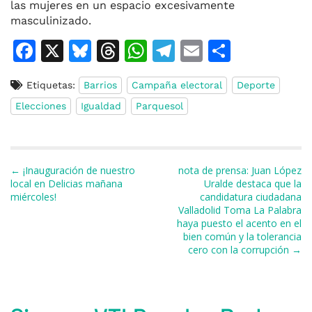
las mujeres en un espacio excesivamente
masculinizado.
F
X
Bl
T
W
T
E
C
a
u
h
h
el
m
o
Etiquetas:
Barrios
Campaña electoral
Deporte
c
e
re
at
e
ai
m
Elecciones
Igualdad
Parquesol
e
s
a
s
gr
l
p
b
k
d
A
a
ar
o
y
s
p
m
ti
Navegación de entradas
← ¡Inauguración de nuestro
nota de prensa: Juan López
o
p
r
local en Delicias mañana
Uralde destaca que la
miércoles!
candidatura ciudadana
k
Valladolid Toma La Palabra
haya puesto el acento en el
bien común y la tolerancia
cero con la corrupción →