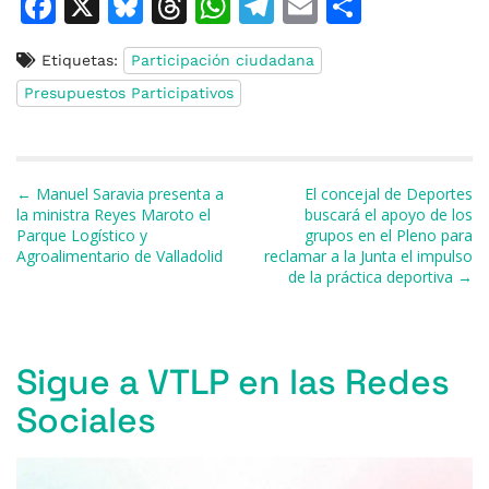
F
X
Bl
T
W
T
E
C
a
u
h
h
el
m
o
Etiquetas:
Participación ciudadana
c
e
re
at
e
ai
m
Presupuestos Participativos
e
s
a
s
gr
l
p
b
k
d
A
a
ar
o
y
s
p
m
ti
Navegación de entradas
← Manuel Saravia presenta a
El concejal de Deportes
o
p
r
la ministra Reyes Maroto el
buscará el apoyo de los
Parque Logístico y
grupos en el Pleno para
k
Agroalimentario de Valladolid
reclamar a la Junta el impulso
de la práctica deportiva →
Sigue a VTLP en las Redes
Sociales