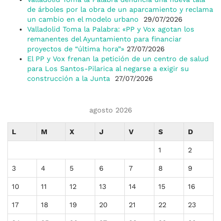
de árboles por la obra de un aparcamiento y reclama
un cambio en el modelo urbano
29/07/2026
Valladolid Toma la Palabra: «PP y Vox agotan los
remanentes del Ayuntamiento para financiar
proyectos de “última hora”»
27/07/2026
El PP y Vox frenan la petición de un centro de salud
para Los Santos-Pilarica al negarse a exigir su
construcción a la Junta
27/07/2026
agosto 2026
L
M
X
J
V
S
D
1
2
3
4
5
6
7
8
9
10
11
12
13
14
15
16
17
18
19
20
21
22
23