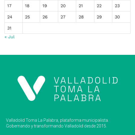
17
18
19
20
21
22
23
24
25
26
27
28
29
30
31
« Jul
Valladolid Toma La Palabra, plataforma municipalista.
Gobernando y transformando Valladolid desde 2015.