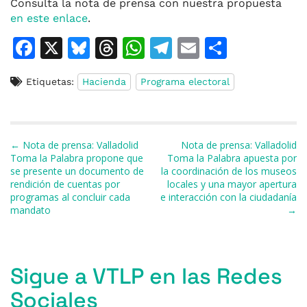
Consulta la nota de prensa con nuestra propuesta
en este enlace
.
F
X
Bl
T
W
T
E
C
a
u
h
h
el
m
o
Etiquetas:
Hacienda
Programa electoral
c
e
re
at
e
ai
m
e
s
a
s
gr
l
p
b
k
d
A
a
ar
Navegación de entradas
← Nota de prensa: Valladolid
Nota de prensa: Valladolid
o
y
s
p
m
ti
Toma la Palabra propone que
Toma la Palabra apuesta por
se presente un documento de
la coordinación de los museos
o
p
r
rendición de cuentas por
locales y una mayor apertura
k
programas al concluir cada
e interacción con la ciudadanía
mandato
→
Sigue a VTLP en las Redes
Sociales