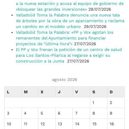
a la nueva estación y acusa al equipo de gobierno de
«bloquear las grandes inversiones»
29/07/2026
Valladolid Toma la Palabra denuncia una nueva tala
de árboles por la obra de un aparcamiento y reclama
un cambio en el modelo urbano
29/07/2026
Valladolid Toma la Palabra: «PP y Vox agotan los
remanentes del Ayuntamiento para financiar
proyectos de “última hora”»
27/07/2026
El PP y Vox frenan la petición de un centro de salud
para Los Santos-Pilarica al negarse a exigir su
construcción a la Junta
27/07/2026
agosto 2026
L
M
X
J
V
S
D
1
2
3
4
5
6
7
8
9
10
11
12
13
14
15
16