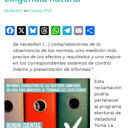
06/04/2015
en
Conoce VTLP
F
X
Bl
T
W
T
E
C
a
u
h
h
el
m
o
Se necesitan (…) comprobaciones de la
c
e
re
at
e
ai
m
observancia de las normas, una medición más
e
s
a
s
gr
l
p
precisa de los efectos y resultados y una mejora
en los correspondientes sistemas de control
b
k
d
A
a
ar
interno y presentación de informes.”
o
y
s
p
m
ti
Esta
o
p
r
reclamación
k
podría
pertenecer
al programa
electoral de
Valladolid
Toma La