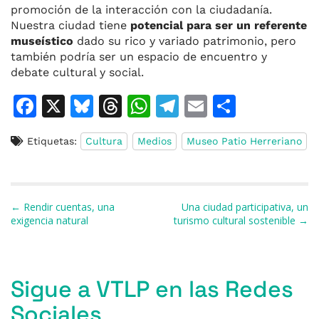
promoción de la interacción con la ciudadanía.
Nuestra ciudad tiene
potencial para ser un referente
museístico
dado su rico y variado patrimonio, pero
también podría ser un espacio de encuentro y
debate cultural y social.
F
X
Bl
T
W
T
E
C
a
u
h
h
el
m
o
Etiquetas:
Cultura
Medios
Museo Patio Herreriano
c
e
re
at
e
ai
m
e
s
a
s
gr
l
p
b
k
d
A
a
ar
Navegación de entradas
← Rendir cuentas, una
Una ciudad participativa, un
o
y
s
p
m
ti
exigencia natural
turismo cultural sostenible →
o
p
r
k
Sigue a VTLP en las Redes
Sociales