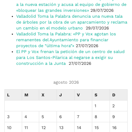
a la nueva estación y acusa al equipo de gobierno de
«bloquear las grandes inversiones»
29/07/2026
Valladolid Toma la Palabra denuncia una nueva tala
de árboles por la obra de un aparcamiento y reclama
un cambio en el modelo urbano
29/07/2026
Valladolid Toma la Palabra: «PP y Vox agotan los
remanentes del Ayuntamiento para financiar
proyectos de “última hora”»
27/07/2026
El PP y Vox frenan la petición de un centro de salud
para Los Santos-Pilarica al negarse a exigir su
construcción a la Junta
27/07/2026
agosto 2026
L
M
X
J
V
S
D
1
2
3
4
5
6
7
8
9
10
11
12
13
14
15
16