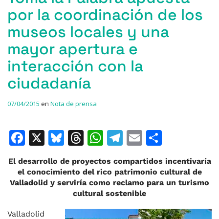
por la coordinación de los
museos locales y una
mayor apertura e
interacción con la
ciudadanía
07/04/2015
en
Nota de prensa
F
X
Bl
T
W
T
E
C
a
u
h
h
el
m
o
El desarrollo de proyectos compartidos incentivaría
c
e
re
at
e
ai
m
el conocimiento del rico patrimonio cultural de
e
s
a
s
gr
l
p
Valladolid y serviría como reclamo para un turismo
cultural sostenible
b
k
d
A
a
ar
o
y
s
p
m
ti
Valladolid