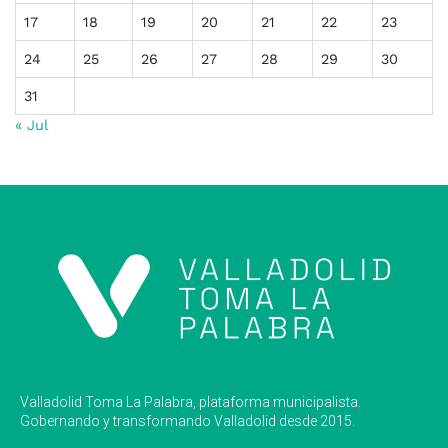
17
18
19
20
21
22
23
24
25
26
27
28
29
30
31
« Jul
Valladolid Toma La Palabra, plataforma municipalista.
Gobernando y transformando Valladolid desde 2015.