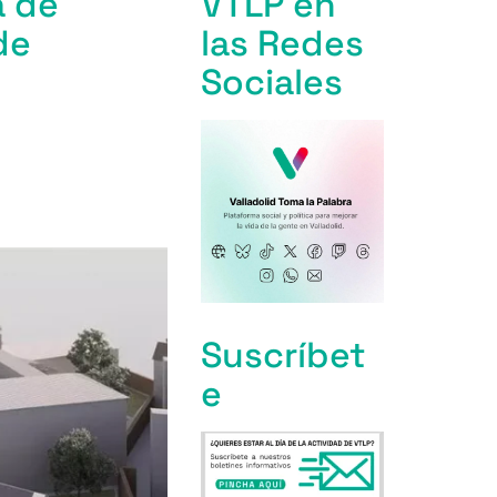
a de
VTLP en
de
las Redes
Sociales
Suscríbet
e