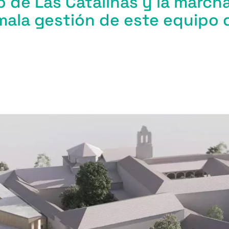
to de Las Catalinas y la march
 mala gestión de este equipo 
m
r