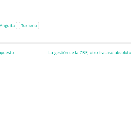
 Anguita
Turismo
m
r
supuesto
La gestión de la ZBE, otro fracaso absoluto