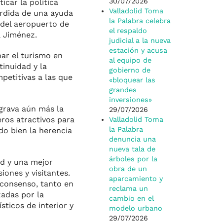
30/07/2026
icar la política
Valladolid Toma
pérdida de una ayuda
la Palabra celebra
r del aeropuerto de
el respaldo
a Jiménez.
judicial a la nueva
estación y acusa
ar el turismo en
al equipo de
inuidad y la
gobierno de
petitivas a las que
«bloquear las
grandes
inversiones»
agrava aún más la
29/07/2026
eros atractivos para
Valladolid Toma
la Palabra
do bien la herencia
denuncia una
nueva tala de
árboles por la
ad y una mejor
obra de un
iones y visitantes.
aparcamiento y
 consenso, tanto en
reclama un
zadas por la
cambio en el
ticos de interior y
modelo urbano
29/07/2026