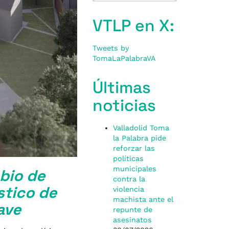
VTLP en X:
Tweets by
TomaLaPalabraVA
Últimas
noticias
Valladolid Toma
la Palabra pide
reforzar las
políticas
municipales
bio de
contra la
stico de
violencia
machista ante el
ave
repunte de
asesinatos