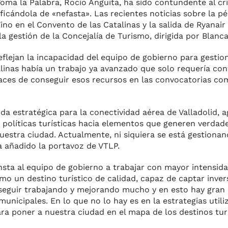
oma la Palabra, Rocío Anguita, ha sido contundente al crit
lificándola de «nefasta». Las recientes noticias sobre la 
Vino en el Convento de las Catalinas y la salida de Ryanai
a gestión de la Concejalía de Turismo, dirigida por Blanc
flejan la incapacidad del equipo de gobierno para gestion
linas había un trabajo ya avanzado que solo requería cont
ces de conseguir esos recursos en las convocatorias com
a estratégica para la conectividad aérea de Valladolid, 
s políticas turísticas hacia elementos que generen verdad
nuestra ciudad. Actualmente, ni siquiera se está gestionan
a añadido la portavoz de VTLP.
insta al equipo de gobierno a trabajar con mayor intensid
mo un destino turístico de calidad, capaz de captar invers
a seguir trabajando y mejorando mucho y en esto hay gran
unicipales. En lo que no lo hay es en la estrategias utili
a poner a nuestra ciudad en el mapa de los destinos turís