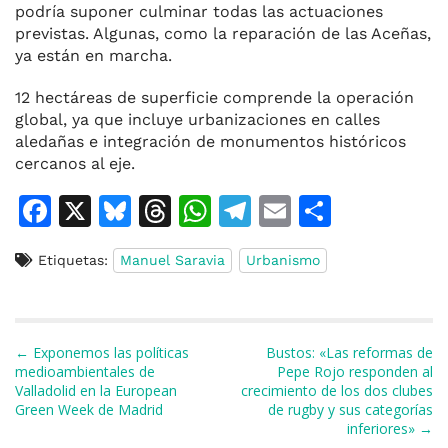
podría suponer culminar todas las actuaciones
previstas. Algunas, como la reparación de las Aceñas,
ya están en marcha.
12 hectáreas de superficie comprende la operación
global, ya que incluye urbanizaciones en calles
aledañas e integración de monumentos históricos
cercanos al eje.
F
X
Bl
T
W
T
E
C
a
u
h
h
el
m
o
Etiquetas:
Manuel Saravia
Urbanismo
c
e
re
at
e
ai
m
e
s
a
s
gr
l
p
b
k
d
A
a
ar
Navegación de entradas
← Exponemos las políticas
Bustos: «Las reformas de
o
y
s
p
m
ti
medioambientales de
Pepe Rojo responden al
Valladolid en la European
crecimiento de los dos clubes
o
p
r
Green Week de Madrid
de rugby y sus categorías
k
inferiores» →