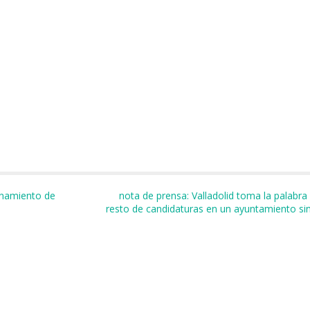
m
r
anamiento de
nota de prensa: Valladolid toma la palabra
resto de candidaturas en un ayuntamiento s