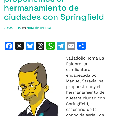
hermanamiento de
ciudades con Springfield
20/05/2015
en
Nota de prensa
F
X
Bl
T
W
T
E
C
a
u
h
h
el
m
o
Valladolid Toma La
c
e
re
at
e
ai
m
Palabra, la
e
s
a
s
gr
l
p
candidatura
encabezada por
b
k
d
A
a
ar
Manuel Saravia, ha
o
y
s
p
m
ti
propuesto hoy el
hermanamiento de
o
p
r
nuestra ciudad con
k
Springfield, el
escenario de la
conocida serie Los