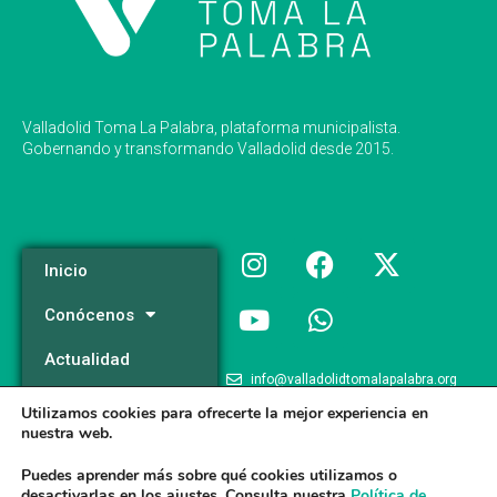
Valladolid Toma La Palabra, plataforma municipalista.
Gobernando y transformando Valladolid desde 2015.
Inicio
Conócenos
Actualidad
info@valladolidtomalapalabra.org
Programa
Utilizamos cookies para ofrecerte la mejor experiencia en
+34 983 426 124
nuestra web.
Participa
+34 681 981 537
Puedes aprender más sobre qué cookies utilizamos o
desactivarlas en los
ajustes
. Consulta nuestra
Política de