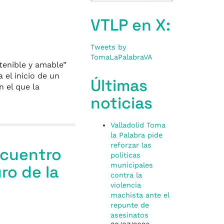
VTLP en X:
Tweets by
TomaLaPalabraVA
tenible y amable”
el inicio de un
Últimas
 el que la
noticias
Valladolid Toma
la Palabra pide
reforzar las
ncuentro
políticas
municipales
ro de la
contra la
violencia
machista ante el
repunte de
asesinatos