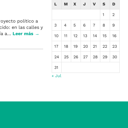
L
M
X
J
V
S
D
1
2
oyecto político a
3
4
5
6
7
8
9
do: en las calles y
día a…
Leer más →
10
11
12
13
14
15
16
17
18
19
20
21
22
23
24
25
26
27
28
29
30
31
« Jul