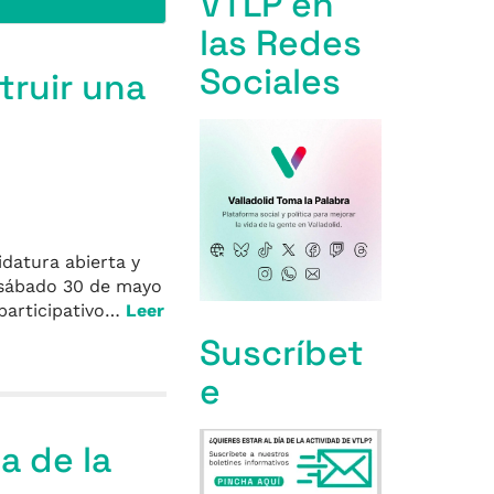
VTLP en
las Redes
Sociales
truir una
idatura abierta y
e sábado 30 de mayo
 participativo…
Leer
Suscríbet
e
a de la