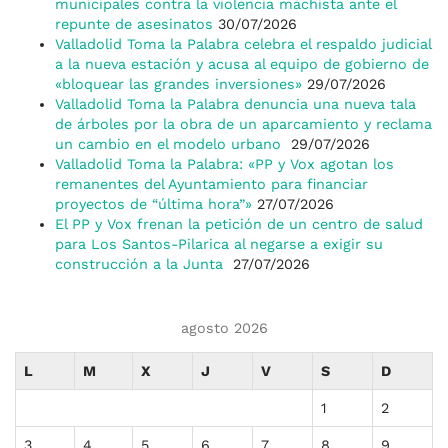
municipales contra la violencia machista ante el
repunte de asesinatos
30/07/2026
Valladolid Toma la Palabra celebra el respaldo judicial
a la nueva estación y acusa al equipo de gobierno de
«bloquear las grandes inversiones»
29/07/2026
Valladolid Toma la Palabra denuncia una nueva tala
de árboles por la obra de un aparcamiento y reclama
un cambio en el modelo urbano
29/07/2026
Valladolid Toma la Palabra: «PP y Vox agotan los
remanentes del Ayuntamiento para financiar
proyectos de “última hora”»
27/07/2026
El PP y Vox frenan la petición de un centro de salud
para Los Santos-Pilarica al negarse a exigir su
construcción a la Junta
27/07/2026
agosto 2026
L
M
X
J
V
S
D
1
2
3
4
5
6
7
8
9