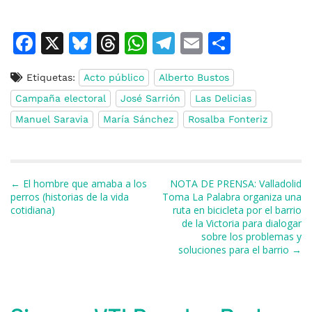
F
X
Bl
T
W
T
E
C
a
u
h
h
el
m
o
Etiquetas:
Acto público
Alberto Bustos
c
e
re
at
e
ai
m
Campaña electoral
José Sarrión
Las Delicias
e
s
a
s
gr
l
p
Manuel Saravia
María Sánchez
Rosalba Fonteriz
b
k
d
A
a
ar
o
y
s
p
m
ti
o
p
r
Navegación de entradas
← El hombre que amaba a los
NOTA DE PRENSA: Valladolid
k
perros (historias de la vida
Toma La Palabra organiza una
cotidiana)
ruta en bicicleta por el barrio
de la Victoria para dialogar
sobre los problemas y
soluciones para el barrio →