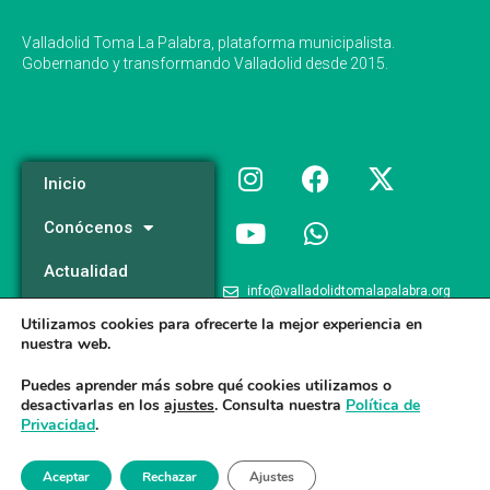
Valladolid Toma La Palabra, plataforma municipalista.
Gobernando y transformando Valladolid desde 2015.
Inicio
Conócenos
Actualidad
info@valladolidtomalapalabra.org
Programa
Utilizamos cookies para ofrecerte la mejor experiencia en
+34 983 426 124
nuestra web.
Participa
+34 681 981 537
Puedes aprender más sobre qué cookies utilizamos o
desactivarlas en los
ajustes
. Consulta nuestra
Política de
Privacidad
.
Valladolid Toma la Palabra © 2026
Aceptar
Rechazar
Ajustes
Aviso legal
/
Poltica de Privacidad
/
Politica de Cookies