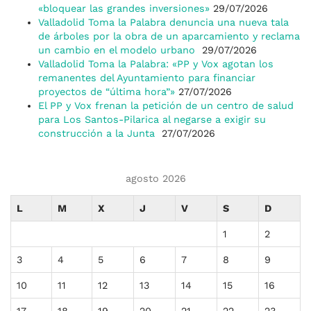
«bloquear las grandes inversiones»
29/07/2026
Valladolid Toma la Palabra denuncia una nueva tala
de árboles por la obra de un aparcamiento y reclama
un cambio en el modelo urbano
29/07/2026
Valladolid Toma la Palabra: «PP y Vox agotan los
remanentes del Ayuntamiento para financiar
proyectos de “última hora”»
27/07/2026
El PP y Vox frenan la petición de un centro de salud
para Los Santos-Pilarica al negarse a exigir su
construcción a la Junta
27/07/2026
agosto 2026
L
M
X
J
V
S
D
1
2
3
4
5
6
7
8
9
10
11
12
13
14
15
16
17
18
19
20
21
22
23