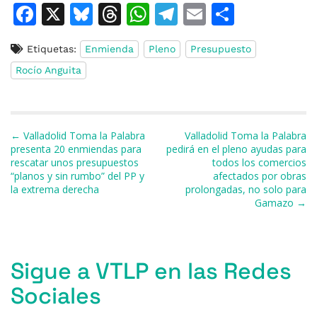
F
X
Bl
T
W
T
E
C
a
u
h
h
el
m
o
Etiquetas:
Enmienda
Pleno
Presupuesto
c
e
re
at
e
ai
m
Rocío Anguita
e
s
a
s
gr
l
p
b
k
d
A
a
ar
o
y
s
p
m
ti
Navegación de entradas
← Valladolid Toma la Palabra
Valladolid Toma la Palabra
o
p
r
presenta 20 enmiendas para
pedirá en el pleno ayudas para
rescatar unos presupuestos
todos los comercios
k
“planos y sin rumbo” del PP y
afectados por obras
la extrema derecha
prolongadas, no solo para
Gamazo →
Sigue a VTLP en las Redes
Sociales