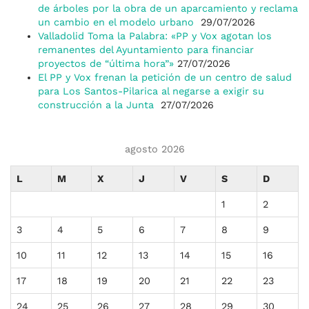
de árboles por la obra de un aparcamiento y reclama
un cambio en el modelo urbano
29/07/2026
Valladolid Toma la Palabra: «PP y Vox agotan los
remanentes del Ayuntamiento para financiar
proyectos de “última hora”»
27/07/2026
El PP y Vox frenan la petición de un centro de salud
para Los Santos-Pilarica al negarse a exigir su
construcción a la Junta
27/07/2026
agosto 2026
L
M
X
J
V
S
D
1
2
3
4
5
6
7
8
9
10
11
12
13
14
15
16
17
18
19
20
21
22
23
24
25
26
27
28
29
30