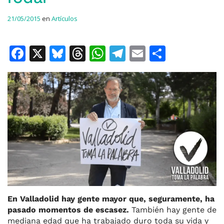
21/05/2015
en
Artículos
F
X
Bl
T
W
T
E
C
a
u
h
h
el
m
o
c
e
re
at
e
ai
m
e
s
a
s
gr
l
p
b
k
d
A
a
ar
o
y
s
p
m
ti
o
p
r
k
En Valladolid hay gente mayor que, seguramente, ha
pasado momentos de escasez.
También hay gente de
mediana edad que ha trabajado duro toda su vida y