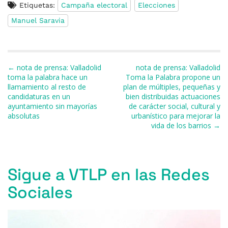
Etiquetas:
Campaña electoral
Elecciones
c
e
re
at
e
ai
m
Manuel Saravia
e
s
a
s
gr
l
p
b
k
d
A
a
ar
o
y
s
p
m
ti
Navegación de entradas
← nota de prensa: Valladolid
nota de prensa: Valladolid
o
p
r
toma la palabra hace un
Toma la Palabra propone un
llamamiento al resto de
plan de múltiples, pequeñas y
k
candidaturas en un
bien distribuidas actuaciones
ayuntamiento sin mayorías
de carácter social, cultural y
absolutas
urbanístico para mejorar la
vida de los barrios →
Sigue a VTLP en las Redes
Sociales