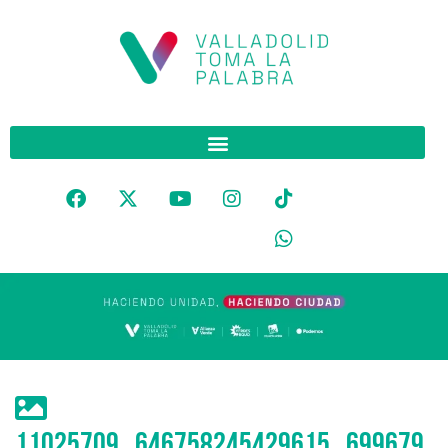
11025709_646758245429615_699679