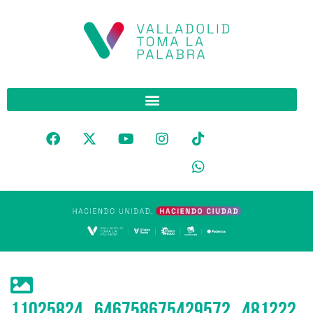
11025824_646758675429572_481222