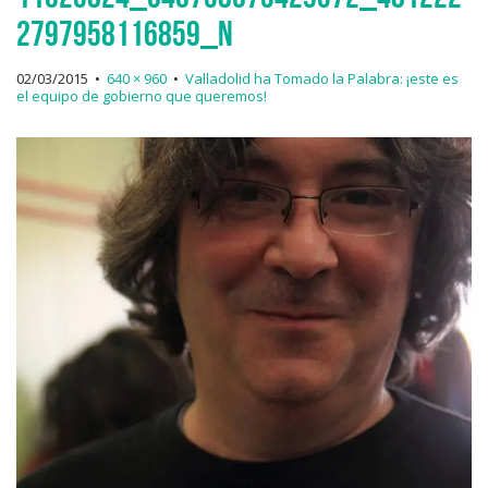
2797958116859_n
02/03/2015
•
640 × 960
•
Valladolid ha Tomado la Palabra: ¡este es
el equipo de gobierno que queremos!