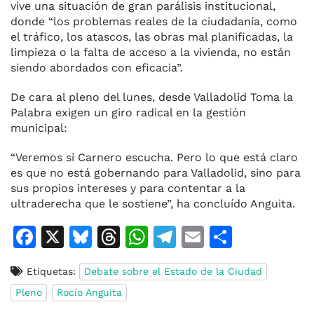
vive una situación de gran parálisis institucional,
donde “los problemas reales de la ciudadanía, como
el tráfico, los atascos, las obras mal planificadas, la
limpieza o la falta de acceso a la vivienda, no están
siendo abordados con eficacia”.
De cara al pleno del lunes, desde Valladolid Toma la
Palabra exigen un giro radical en la gestión
municipal:
“Veremos si Carnero escucha. Pero lo que está claro
es que no está gobernando para Valladolid, sino para
sus propios intereses y para contentar a la
ultraderecha que le sostiene”, ha concluído Anguita.
F
X
Bl
T
W
T
E
C
a
u
h
h
el
m
o
Etiquetas:
Debate sobre el Estado de la Ciudad
c
e
re
at
e
ai
m
Pleno
Rocío Anguita
e
s
a
s
gr
l
p