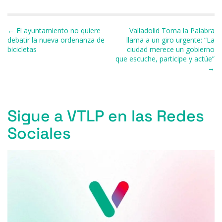
b
k
d
A
a
ar
o
y
s
p
m
ti
Navegación de entradas
← El ayuntamiento no quiere
Valladolid Toma la Palabra
o
p
r
debatir la nueva ordenanza de
llama a un giro urgente: “La
bicicletas
ciudad merece un gobierno
k
que escuche, participe y actúe”
→
Sigue a VTLP en las Redes
Sociales