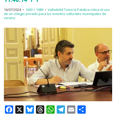
16/07/2024
•
1600 × 1089
•
Valladolid Toma la Palabra critica el uso
de un colegio privado para los eventos culturales municipales de
verano
F
X
Bl
T
W
T
E
C