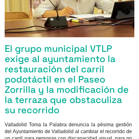
k
El grupo municipal VTLP
exige al ayuntamiento la
restauración del carril
podotáctil en el Paseo
Zorrilla y la modificación de
la terraza que obstaculiza
su recorrido
Valladolid Toma la Palabra denuncia la pésima gestión
del Ayuntamiento de Valladolid al cambiar el recorrido de
un carril para personas con discapacidad visual, para no