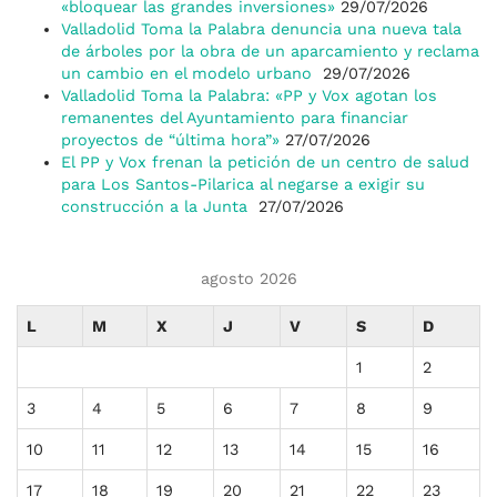
«bloquear las grandes inversiones»
29/07/2026
Valladolid Toma la Palabra denuncia una nueva tala
de árboles por la obra de un aparcamiento y reclama
un cambio en el modelo urbano
29/07/2026
Valladolid Toma la Palabra: «PP y Vox agotan los
remanentes del Ayuntamiento para financiar
proyectos de “última hora”»
27/07/2026
El PP y Vox frenan la petición de un centro de salud
para Los Santos-Pilarica al negarse a exigir su
construcción a la Junta
27/07/2026
agosto 2026
L
M
X
J
V
S
D
1
2
3
4
5
6
7
8
9
10
11
12
13
14
15
16
17
18
19
20
21
22
23