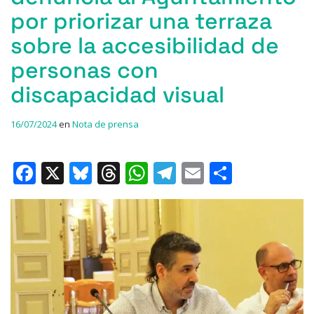
por priorizar una terraza
sobre la accesibilidad de
personas con
discapacidad visual
16/07/2024
en
Nota de prensa
F
X
Bl
T
W
T
E
C
a
u
h
h
el
m
o
c
e
re
at
e
ai
m
e
s
a
s
gr
l
p
b
k
d
A
a
ar
o
y
s
p
m
ti
o
p
r