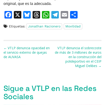
original, que es la adecuada.
F
X
Bl
T
W
T
E
C
a
u
h
h
el
m
o
Etiquetas:
Jonathan Racionero
Movilidad
c
e
re
at
e
ai
m
e
s
a
s
gr
l
p
b
k
d
A
a
ar
Navegación de entradas
← VTLP denuncia opacidad en
VTLP denuncia el sobrecoste
o
y
s
p
m
ti
el servicio externo de quejas
de más de 3 millones de euros
de AUVASA
en la construcción del
o
p
r
polideportivo en el CEIP
k
Miguel Delibes →
Sigue a VTLP en las Redes
Sociales