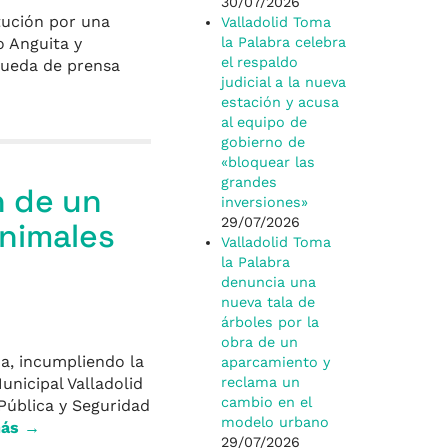
30/07/2026
itución por una
Valladolid Toma
o Anguita y
la Palabra celebra
el respaldo
rueda de prensa
judicial a la nueva
estación y acusa
al equipo de
gobierno de
«bloquear las
grandes
n de un
inversiones»
29/07/2026
animales
Valladolid Toma
la Palabra
denuncia una
nueva tala de
árboles por la
obra de un
da, incumpliendo la
aparcamiento y
unicipal Valladolid
reclama un
cambio en el
Pública y Seguridad
modelo urbano
más →
29/07/2026