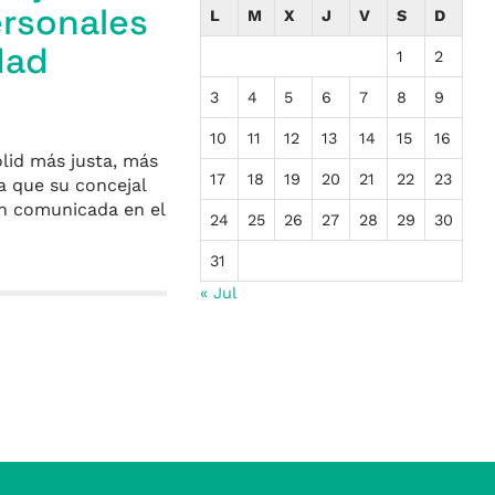
ersonales
L
M
X
J
V
S
D
dad
1
2
3
4
5
6
7
8
9
10
11
12
13
14
15
16
lid más justa, más
17
18
19
20
21
22
23
a que su concejal
ón comunicada en el
24
25
26
27
28
29
30
31
« Jul