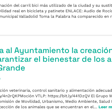
ación del carril bici más utilizado de la ciudad y su sust
vilidad real en bicicleta y patinete ENLACE: Audio de Rocí
unicipal Valladolid Toma la Palabra ha comparecido en 
ta al Ayuntamiento la creació
arantizar el bienestar de los 
Grande
a
ción veterinaria, control sanitario y alimentación adecua
.ly/4n2rQKPMoción VTLP: https://bit.ly/441DzQV El Grupo M
misión de Movilidad, Urbanismo, Medio Ambiente, Salud 
tección de los animales que se encuentran en el…
Leer 