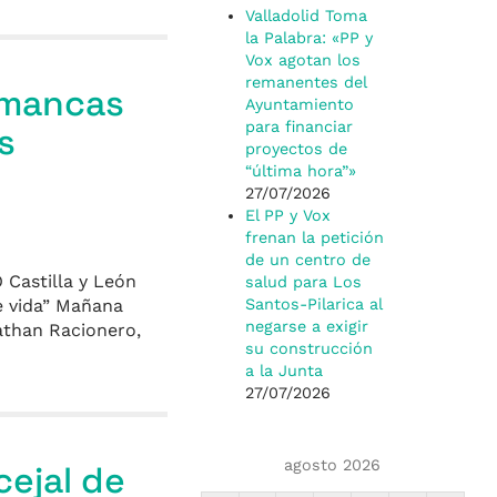
Valladolid Toma
la Palabra: «PP y
Vox agotan los
remanentes del
Simancas
Ayuntamiento
para financiar
s
proyectos de
“última hora”»
27/07/2026
El PP y Vox
frenan la petición
de un centro de
 Castilla y León
salud para Los
e vida” Mañana
Santos-Pilarica al
negarse a exigir
nathan Racionero,
su construcción
a la Junta
27/07/2026
agosto 2026
cejal de