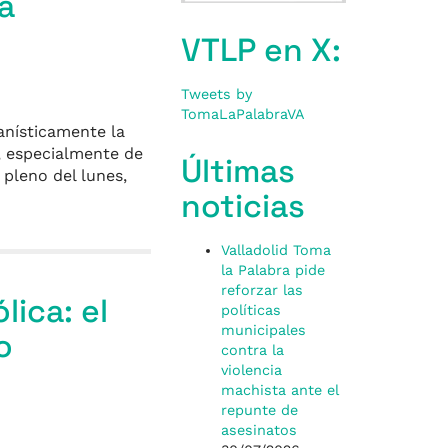
la
VTLP en X:
Tweets by
TomaLaPalabraVA
anísticamente la
a, especialmente de
Últimas
 pleno del lunes,
noticias
Valladolid Toma
la Palabra pide
reforzar las
lica: el
políticas
municipales
o
contra la
violencia
machista ante el
repunte de
asesinatos