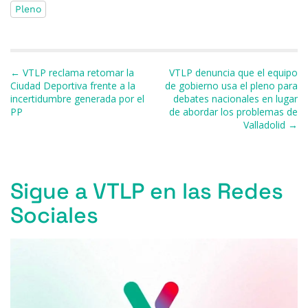
Pleno
e
s
a
s
gr
l
p
b
k
d
A
a
ar
o
y
s
p
m
ti
Navegación de entradas
← VTLP reclama retomar la
VTLP denuncia que el equipo
o
p
r
Ciudad Deportiva frente a la
de gobierno usa el pleno para
incertidumbre generada por el
debates nacionales en lugar
k
PP
de abordar los problemas de
Valladolid →
Sigue a VTLP en las Redes
Sociales