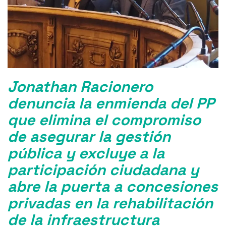
Jonathan Racionero
denuncia la enmienda del PP
que elimina el compromiso
de asegurar la gestión
pública y excluye a la
participación ciudadana y
abre la puerta a concesiones
privadas en la rehabilitación
de la infraestructura