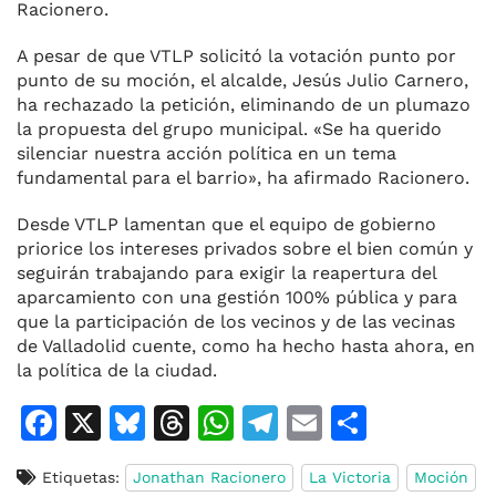
Racionero.
A pesar de que VTLP solicitó la votación punto por
punto de su moción, el alcalde, Jesús Julio Carnero,
ha rechazado la petición, eliminando de un plumazo
la propuesta del grupo municipal. «Se ha querido
silenciar nuestra acción política en un tema
fundamental para el barrio», ha afirmado Racionero.
Desde VTLP lamentan que el equipo de gobierno
priorice los intereses privados sobre el bien común y
seguirán trabajando para exigir la reapertura del
aparcamiento con una gestión 100% pública y para
que la participación de los vecinos y de las vecinas
de Valladolid cuente, como ha hecho hasta ahora, en
la política de la ciudad.
F
X
Bl
T
W
T
E
C
a
u
h
h
el
m
o
Etiquetas:
Jonathan Racionero
La Victoria
Moción
c
e
re
at
e
ai
m