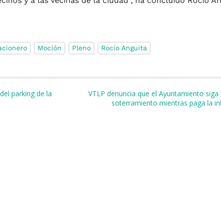
inos y a las vecinas de la ciudad”, ha concluído Rocío An
acionero
Moción
Pleno
Rocío Anguita
m
r
del parking de la
VTLP denuncia que el Ayuntamiento siga
soterramiento mientras paga la in