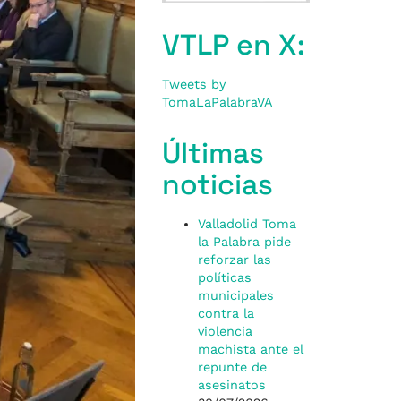
VTLP en X:
Tweets by
TomaLaPalabraVA
Últimas
noticias
Valladolid Toma
la Palabra pide
reforzar las
políticas
municipales
contra la
violencia
machista ante el
repunte de
asesinatos