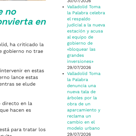
30/07/2026
Valladolid Toma
e no
la Palabra celebra
onvierta en
el respaldo
judicial a la nueva
estación y acusa
al equipo de
gobierno de
id, ha criticado la
«bloquear las
e gobierno no trae
grandes
inversiones»
29/07/2026
intervenir en estas
Valladolid Toma
erno lance estas
la Palabra
entras se elude
denuncia una
nueva tala de
árboles por la
 directo en la
obra de un
 que hacen es
aparcamiento y
reclama un
cambio en el
modelo urbano
está para tratar los
29/07/2026