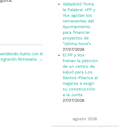
guita.
Valladolid Toma
la Palabra: «PP y
Vox agotan los
remanentes del
Ayuntamiento
para financiar
proyectos de
“última hora”»
27/07/2026
 vendiendo humo con el
El PP y Vox
tegración ferroviaria →
frenan la petición
de un centro de
salud para Los
Santos-Pilarica al
negarse a exigir
su construcción
a la Junta
27/07/2026
agosto 2026