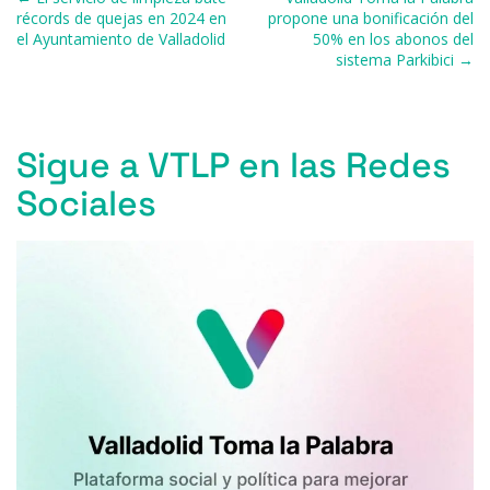
o
p
r
récords de quejas en 2024 en
propone una bonificación del
el Ayuntamiento de Valladolid
50% en los abonos del
k
sistema Parkibici →
Sigue a VTLP en las Redes
Sociales