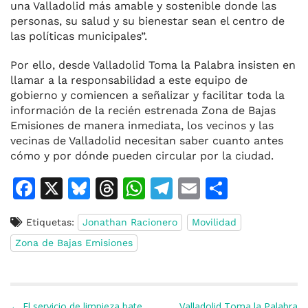
una Valladolid más amable y sostenible donde las
personas, su salud y su bienestar sean el centro de
las políticas municipales”.
Por ello, desde Valladolid Toma la Palabra insisten en
llamar a la responsabilidad a este equipo de
gobierno y comiencen a señalizar y facilitar toda la
información de la recién estrenada Zona de Bajas
Emisiones de manera inmediata, los vecinos y las
vecinas de Valladolid necesitan saber cuanto antes
cómo y por dónde pueden circular por la ciudad.
F
X
Bl
T
W
T
E
C
a
u
h
h
el
m
o
Etiquetas:
Jonathan Racionero
Movilidad
c
e
re
at
e
ai
m
Zona de Bajas Emisiones
e
s
a
s
gr
l
p
b
k
d
A
a
ar
o
y
s
p
m
ti
Navegación de entradas
← El servicio de limpieza bate
Valladolid Toma la Palabra