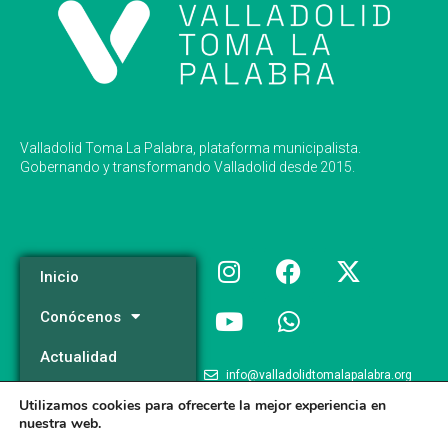
Valladolid Toma La Palabra, plataforma municipalista.
Gobernando y transformando Valladolid desde 2015.
Inicio
Conócenos
Actualidad
info@valladolidtomalapalabra.org
Programa
Utilizamos cookies para ofrecerte la mejor experiencia en
+34 983 426 124
nuestra web.
Participa