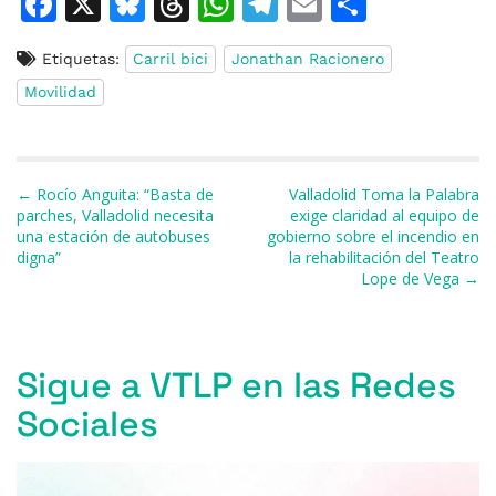
F
X
Bl
T
W
T
E
C
a
u
h
h
el
m
o
Etiquetas:
Carril bici
Jonathan Racionero
c
e
re
at
e
ai
m
Movilidad
e
s
a
s
gr
l
p
b
k
d
A
a
ar
o
y
s
p
m
ti
Navegación de entradas
← Rocío Anguita: “Basta de
Valladolid Toma la Palabra
o
p
r
parches, Valladolid necesita
exige claridad al equipo de
una estación de autobuses
gobierno sobre el incendio en
k
digna”
la rehabilitación del Teatro
Lope de Vega →
Sigue a VTLP en las Redes
Sociales