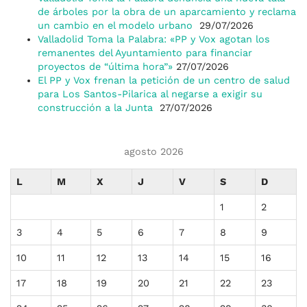
de árboles por la obra de un aparcamiento y reclama
un cambio en el modelo urbano
29/07/2026
Valladolid Toma la Palabra: «PP y Vox agotan los
remanentes del Ayuntamiento para financiar
proyectos de “última hora”»
27/07/2026
El PP y Vox frenan la petición de un centro de salud
para Los Santos-Pilarica al negarse a exigir su
construcción a la Junta
27/07/2026
agosto 2026
L
M
X
J
V
S
D
1
2
3
4
5
6
7
8
9
10
11
12
13
14
15
16
17
18
19
20
21
22
23