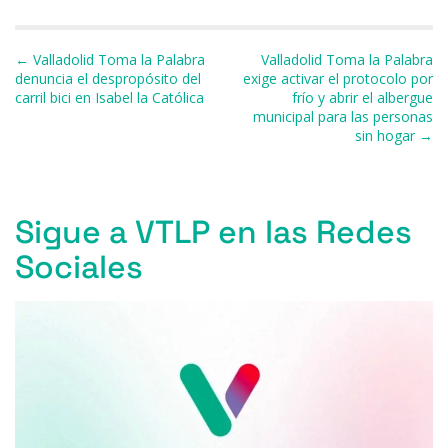
b
k
d
A
a
ar
o
y
s
p
m
ti
Navegación de entradas
← Valladolid Toma la Palabra
Valladolid Toma la Palabra
o
p
r
denuncia el despropósito del
exige activar el protocolo por
carril bici en Isabel la Católica
frío y abrir el albergue
k
municipal para las personas
sin hogar →
Sigue a VTLP en las Redes
Sociales