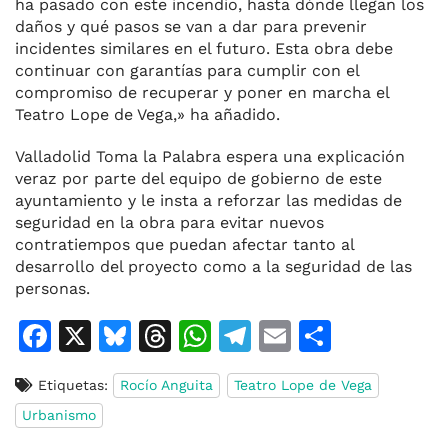
ha pasado con este incendio, hasta dónde llegan los
daños y qué pasos se van a dar para prevenir
incidentes similares en el futuro. Esta obra debe
continuar con garantías para cumplir con el
compromiso de recuperar y poner en marcha el
Teatro Lope de Vega,» ha añadido.
Valladolid Toma la Palabra espera una explicación
veraz por parte del equipo de gobierno de este
ayuntamiento y le insta a reforzar las medidas de
seguridad en la obra para evitar nuevos
contratiempos que puedan afectar tanto al
desarrollo del proyecto como a la seguridad de las
personas.
F
X
Bl
T
W
T
E
C
a
u
h
h
el
m
o
Etiquetas:
Rocío Anguita
Teatro Lope de Vega
c
e
re
at
e
ai
m
Urbanismo
e
s
a
s
gr
l
p