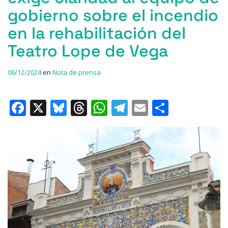
gobierno sobre el incendio
en la rehabilitación del
Teatro Lope de Vega
06/12/2024
en
Nota de prensa
F
X
Bl
T
W
T
E
C
a
u
h
h
el
m
o
c
e
re
at
e
ai
m
e
s
a
s
gr
l
p
b
k
d
A
a
ar
o
y
s
p
m
ti
o
p
r
k