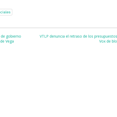
ciales
m
r
o de gobierno
VTLP denuncia el retraso de los presupuestos 
e de Vega
Vox de bl