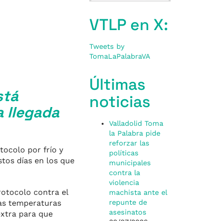
VTLP en X:
Tweets by
TomaLaPalabraVA
Últimas
stá
noticias
a llegada
Valladolid Toma
la Palabra pide
reforzar las
tocolo por frío y
políticas
stos días en los que
municipales
contra la
violencia
rotocolo contra el
machista ante el
as temperaturas
repunte de
asesinatos
xtra para que