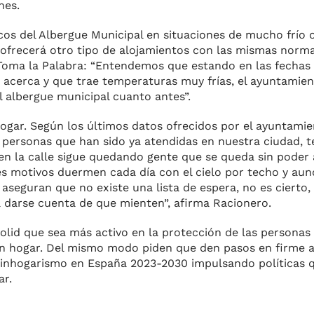
ones.
cos del Albergue Municipal en situaciones de mucho frío 
 ofrecerá otro tipo de alojamientos con las mismas norma
 Toma la Palabra: “Entendemos que estando en las fechas
se acerca y que trae temperaturas muy frías, el ayuntamie
el albergue municipal cuanto antes”.
gar. Según los últimos datos ofrecidos por el ayuntamien
 personas que han sido ya atendidas en nuestra ciudad, t
 en la calle sigue quedando gente que se queda sin poder 
s motivos duermen cada día con el cielo por techo y aunq
s aseguran que no existe una lista de espera, no es cierto,
a darse cuenta de que mienten”, afirma Racionero.
olid que sea más activo en la protección de las personas
en hogar. Del mismo modo piden que den pasos en firme 
l sinhogarismo en España 2023-2030 impulsando políticas
ar.