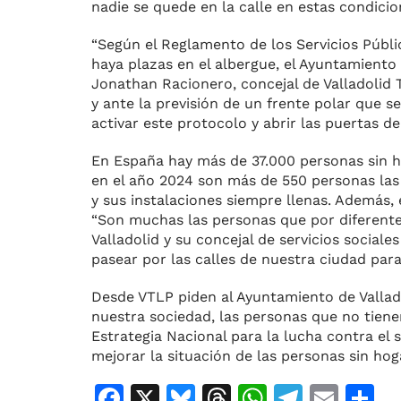
nadie se quede en la calle en estas condici
“Según el Reglamento de los Servicios Públi
haya plazas en el albergue, el Ayuntamiento
Jonathan Racionero, concejal de Valladolid
y ante la previsión de un frente polar que 
activar este protocolo y abrir las puertas d
En España hay más de 37.000 personas sin ho
en el año 2024 son más de 550 personas las
y sus instalaciones siempre llenas. Además,
“Son muchas las personas que por diferente
Valladolid y su concejal de servicios sociale
pasear por las calles de nuestra ciudad par
Desde VTLP piden al Ayuntamiento de Vallad
nuestra sociedad, las personas que no tien
Estrategia Nacional para la lucha contra e
mejorar la situación de las personas sin hog
F
X
Bl
T
W
T
E
C