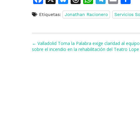
a
u
h
h
el
m
o
Etiquetas:
Jonathan Racionero
Servicios So
c
e
re
at
e
ai
e
s
a
s
gr
l
p
b
k
d
A
a
a
Navegación de entradas
← Valladolid Toma la Palabra exige claridad al equip
o
y
s
p
m
ti
sobre el incendio en la rehabilitación del Teatro Lop
o
p
r
k