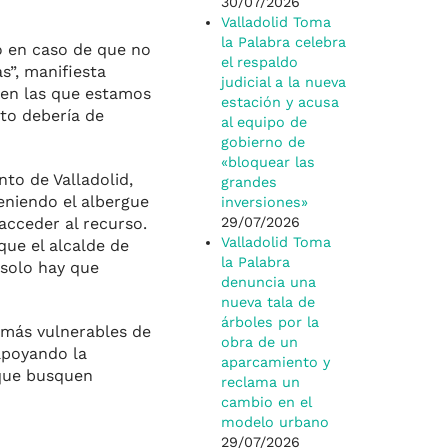
30/07/2026
Valladolid Toma
la Palabra celebra
o en caso de que no
el respaldo
s”, manifiesta
judicial a la nueva
 en las que estamos
estación y acusa
nto debería de
al equipo de
gobierno de
«bloquear las
to de Valladolid,
grandes
eniendo el albergue
inversiones»
acceder al recurso.
29/07/2026
Valladolid Toma
ue el alcalde de
la Palabra
 solo hay que
denuncia una
nueva tala de
árboles por la
 más vulnerables de
obra de un
apoyando la
aparcamiento y
 que busquen
reclama un
cambio en el
modelo urbano
29/07/2026