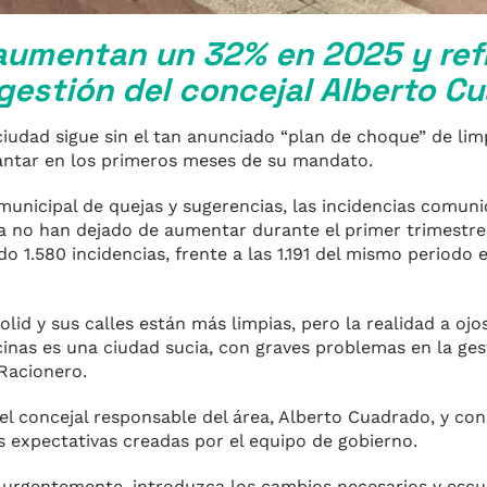
aumentan un 32% en 2025 y refl
 gestión del concejal Alberto C
ciudad sigue sin el tan anunciado “plan de choque” de lim
lantar en los primeros meses de su mandato.
municipal de quejas y sugerencias, las incidencias comuni
za no han dejado de aumentar durante el primer trimestre
o 1.580 incidencias, frente a las 1.191 del mismo periodo 
olid y sus calles están más limpias, pero la realidad a ojo
ecinas es una ciudad sucia, con graves problemas en la ges
Racionero.
del concejal responsable del área, Alberto Cuadrado, y co
as expectativas creadas por el equipo de gobierno.
ue urgentemente, introduzca los cambios necesarios y esc