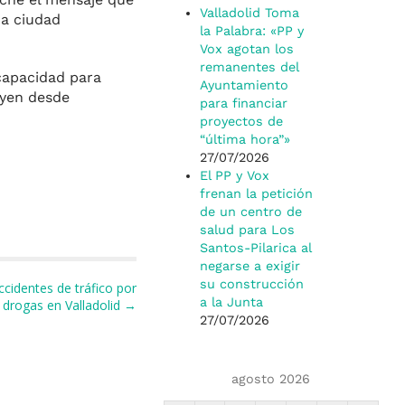
Valladolid Toma
na ciudad
la Palabra: «PP y
Vox agotan los
remanentes del
capacidad para
Ayuntamiento
uyen desde
para financiar
proyectos de
“última hora”»
27/07/2026
El PP y Vox
frenan la petición
de un centro de
salud para Los
Santos-Pilarica al
negarse a exigir
su construcción
ccidentes de tráfico por
a la Junta
y drogas en Valladolid →
27/07/2026
agosto 2026