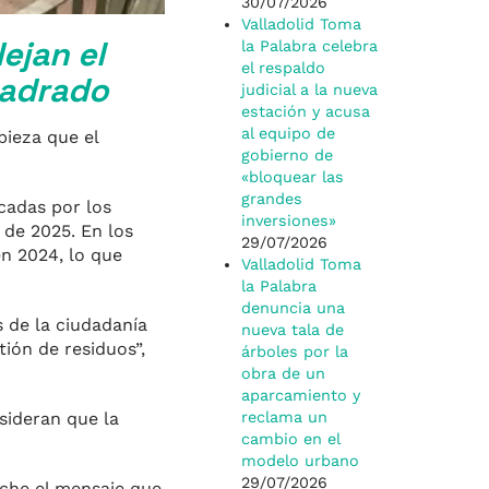
30/07/2026
Valladolid Toma
ejan el
la Palabra celebra
el respaldo
uadrado
judicial a la nueva
estación y acusa
al equipo de
pieza que el
gobierno de
«bloquear las
grandes
cadas por los
inversiones»
 de 2025. En los
29/07/2026
en 2024, lo que
Valladolid Toma
la Palabra
denuncia una
s de la ciudadanía
nueva tala de
tión de residuos”,
árboles por la
obra de un
aparcamiento y
nsideran que la
reclama un
cambio en el
modelo urbano
29/07/2026
uche el mensaje que