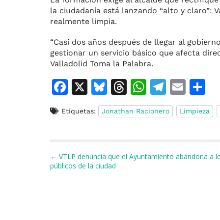
la ciudadanía está lanzando “alto y claro”: V
realmente limpia.
“Casi dos años después de llegar al gobiern
gestionar un servicio básico que afecta dire
Valladolid Toma la Palabra.
F
X
Bl
T
W
T
E
C
a
u
h
h
el
m
o
Etiquetas:
Jonathan Racionero
Limpieza
c
e
re
at
e
ai
e
s
a
s
gr
l
p
b
k
d
A
a
a
Navegación de entradas
← VTLP denuncia que el Ayuntamiento abandona a lo
o
y
s
p
m
ti
públicos de la ciudad
o
p
r
k