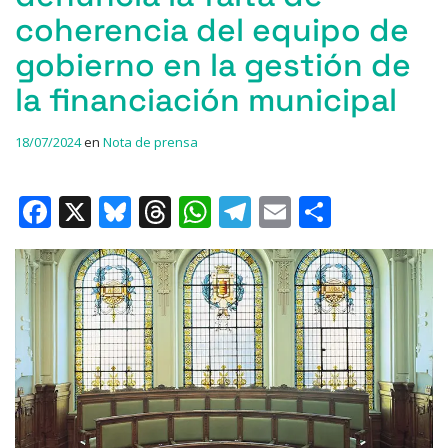
coherencia del equipo de
gobierno en la gestión de
la financiación municipal
18/07/2024
en
Nota de prensa
F
X
Bl
T
W
T
E
C
a
u
h
h
el
m
o
c
e
re
at
e
ai
m
e
s
a
s
gr
l
p
b
k
d
A
a
ar
o
y
s
p
m
ti
o
p
r
k