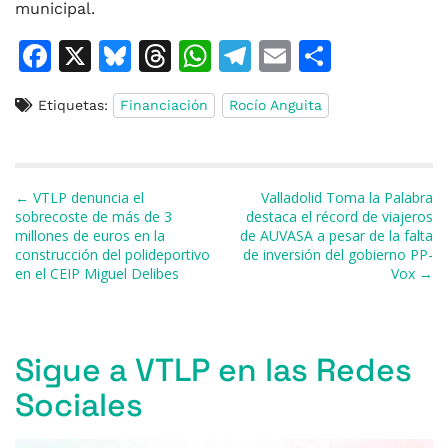
municipal.
F
X
Bl
T
W
T
E
C
a
u
h
h
el
m
o
Etiquetas:
Financiación
Rocío Anguita
c
e
re
at
e
ai
m
e
s
a
s
gr
l
p
b
k
d
A
a
ar
Navegación de entradas
← VTLP denuncia el
Valladolid Toma la Palabra
o
y
s
p
m
ti
sobrecoste de más de 3
destaca el récord de viajeros
millones de euros en la
de AUVASA a pesar de la falta
o
p
r
construcción del polideportivo
de inversión del gobierno PP-
k
en el CEIP Miguel Delibes
Vox →
Sigue a VTLP en las Redes
Sociales