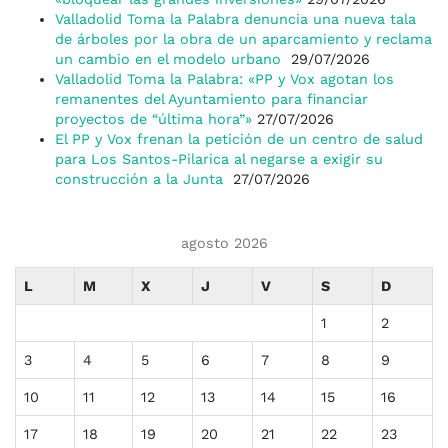
Valladolid Toma la Palabra denuncia una nueva tala
de árboles por la obra de un aparcamiento y reclama
un cambio en el modelo urbano
29/07/2026
Valladolid Toma la Palabra: «PP y Vox agotan los
remanentes del Ayuntamiento para financiar
proyectos de “última hora”»
27/07/2026
El PP y Vox frenan la petición de un centro de salud
para Los Santos-Pilarica al negarse a exigir su
construcción a la Junta
27/07/2026
agosto 2026
L
M
X
J
V
S
D
1
2
3
4
5
6
7
8
9
10
11
12
13
14
15
16
17
18
19
20
21
22
23