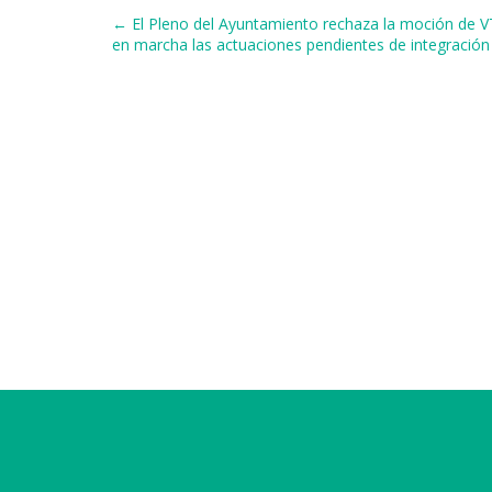
b
k
d
A
a
a
Navegación de entradas
← El Pleno del Ayuntamiento rechaza la moción de 
o
y
s
p
m
ti
en marcha las actuaciones pendientes de integración 
o
p
r
k