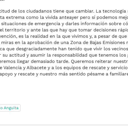
titud de los ciudadanos tiene que cambiar. La tecnología
rta extrema como la vivida anteayer pero sí podemos mejo
 situaciones de emergencia y darles información sobre c
el territorio y ante las que hay que tomar decisiones ráp
vención, es la realidad en la que vivimos y, a pesar de que
 miras en la aprobación de una Zona de Bajas Emisiones
ica que desgraciadamente han tenido que vivir los vecinos
 su actitud y asumir la responsabilidad que tenemos los g
eremos llegar demasiado tarde. Queremos reiterar nuest
e Valencia y Albacete y a los equipos de rescate y servici
 apoyo y rescate y nuestro más sentido pésame a familiare
ío Anguita
m