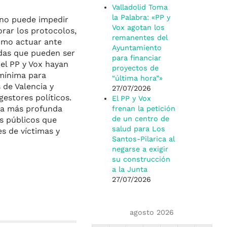
Valladolid Toma
la Palabra: «PP y
 no puede impedir
Vox agotan los
rar los protocolos,
remanentes del
ómo actuar ante
Ayuntamiento
idas que pueden ser
para financiar
 el PP y Vox hayan
proyectos de
 mínima para
“última hora”»
 de Valencia y
27/07/2026
estores políticos.
El PP y Vox
ra más profunda
frenan la petición
de un centro de
os públicos que
salud para Los
s de víctimas y
Santos-Pilarica al
negarse a exigir
su construcción
a la Junta
27/07/2026
agosto 2026