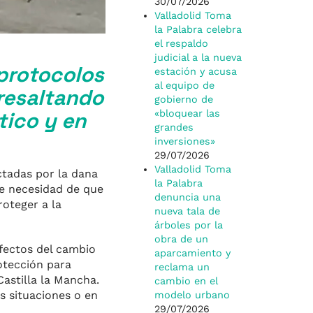
30/07/2026
Valladolid Toma
la Palabra celebra
el respaldo
judicial a la nueva
 protocolos
estación y acusa
al equipo de
 resaltando
gobierno de
tico y en
«bloquear las
grandes
inversiones»
29/07/2026
Valladolid Toma
ctadas por la dana
la Palabra
e necesidad de que
denuncia una
roteger a la
nueva tala de
árboles por la
obra de un
efectos del cambio
aparcamiento y
otección para
reclama un
astilla la Mancha.
cambio en el
s situaciones o en
modelo urbano
29/07/2026