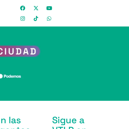
n las
Sigue a