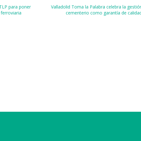
r
VTLP para poner
Valladolid Toma la Palabra celebra la gestión
ferroviaria
cementerio como garantía de calidad