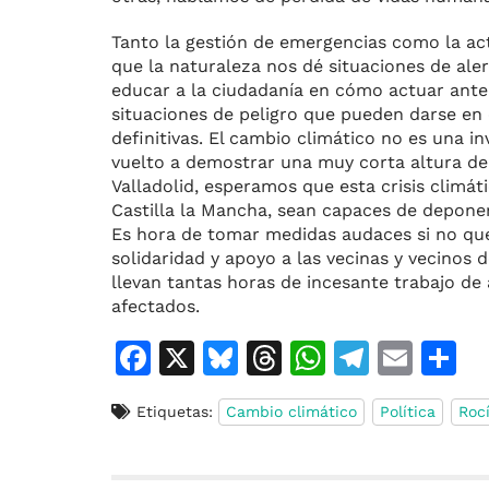
Tanto la gestión de emergencias como la ac
que la naturaleza nos dé situaciones de ale
educar a la ciudadanía en cómo actuar ante
situaciones de peligro que pueden darse en 
definitivas. El cambio climático no es una in
vuelto a demostrar una muy corta altura de
Valladolid, esperamos que esta crisis climát
Castilla la Mancha, sean capaces de deponer
Es hora de tomar medidas audaces si no qu
solidaridad y apoyo a las vecinas y vecinos d
llevan tantas horas de incesante trabajo de
afectados.
F
X
Bl
T
W
T
E
C
a
u
h
h
el
m
o
Etiquetas:
Cambio climático
Política
Roc
c
e
re
at
e
ai
e
s
a
s
gr
l
p