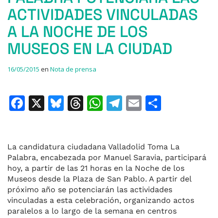
ACTIVIDADES VINCULADAS
A LA NOCHE DE LOS
MUSEOS EN LA CIUDAD
16/05/2015
en
Nota de prensa
F
X
Bl
T
W
T
E
C
a
u
h
h
el
m
o
c
e
re
at
e
ai
m
e
s
a
s
gr
l
p
La candidatura ciudadana Valladolid Toma La
Palabra, encabezada por Manuel Saravia, participará
b
k
d
A
a
ar
hoy, a partir de las 21 horas en la Noche de los
o
y
s
p
m
ti
Museos desde la Plaza de San Pablo. A partir del
próximo año se potenciarán las actividades
o
p
r
vinculadas a esta celebración, organizando actos
k
paralelos a lo largo de la semana en centros