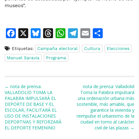
museos”.
F
X
Bl
T
W
T
E
C
a
u
h
h
el
m
o
Etiquetas:
Campaña electoral
Cultura
Elecciones
c
e
re
at
e
ai
m
Manuel Saravia
Programa
e
s
a
s
gr
l
p
b
k
d
A
a
ar
o
y
s
p
m
ti
Navegación de entradas
← nota de prensa:
nota de prensa: Valladolid
o
p
r
VALLADOLID TOMA LA
Toma la Palabra impulsará
PALABRA IMPULSARÁ EL
una ordenación urbana más
k
DEPORTE DE BASE Y EL
sostenible, más amable, que
ESCOLAR, FACILITARÁ EL
garantice la vivienda y
USO DE INSTALACIONES
reimpulse el urbanismo de la
DEPORTIVAS Y REFORZARÁ
ciudad en torno al carácter
EL DEPORTE FEMENINO
civil de las plazas →