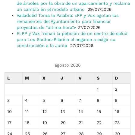
de árboles por la obra de un aparcamiento y reclama
un cambio en el modelo urbano
29/07/2026
Valladolid Toma la Palabra: «PP y Vox agotan los
remanentes del Ayuntamiento para financiar
proyectos de “última hora”»
27/07/2026
El PP y Vox frenan la petición de un centro de salud
para Los Santos-Pilarica al negarse a exigir su
construcción a la Junta
27/07/2026
agosto 2026
L
M
X
J
V
S
D
1
2
3
4
5
6
7
8
9
10
11
12
13
14
15
16
17
18
19
20
21
22
23
24
25
26
27
28
29
30