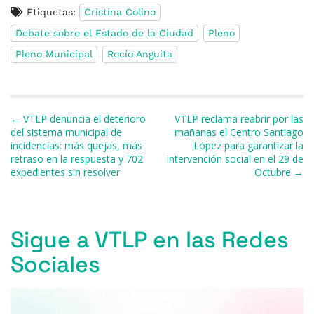
a
u
h
h
el
m
o
Etiquetas:
Cristina Colino
c
e
re
at
e
ai
m
Debate sobre el Estado de la Ciudad
Pleno
e
s
a
s
gr
l
p
Pleno Municipal
Rocío Anguita
b
k
d
A
a
ar
o
y
s
p
m
ti
o
p
r
Navegación de entradas
← VTLP denuncia el deterioro
VTLP reclama reabrir por las
k
del sistema municipal de
mañanas el Centro Santiago
incidencias: más quejas, más
López para garantizar la
retraso en la respuesta y 702
intervención social en el 29 de
expedientes sin resolver
Octubre →
Sigue a VTLP en las Redes
Sociales