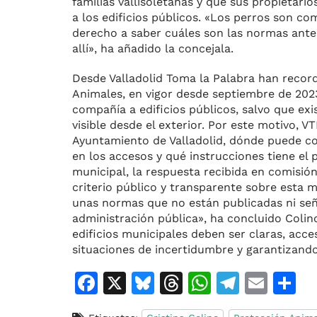
familias vallisoletanas y que sus propietar
a los edificios públicos. «Los perros son 
derecho a saber cuáles son las normas ante
allí», ha añadido la concejala.
Desde Valladolid Toma la Palabra han recor
Animales, en vigor desde septiembre de 2023
compañía a edificios públicos, salvo que ex
visible desde el exterior. Por este motivo, 
Ayuntamiento de Valladolid, dónde puede co
en los accesos y qué instrucciones tiene el
municipal, la respuesta recibida en comisión
criterio público y transparente sobre esta
unas normas que no están publicadas ni seña
administración pública», ha concluido Colin
edificios municipales deben ser claras, acc
situaciones de incertidumbre y garantizando 
F
X
Bl
T
W
T
E
C
a
u
h
h
el
m
o