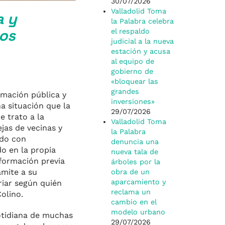
30/07/2026
Valladolid Toma
a y
la Palabra celebra
los
el respaldo
judicial a la nueva
estación y acusa
al equipo de
gobierno de
«bloquear las
grandes
rmación pública y
inversiones»
a situación que la
29/07/2026
e trato a la
Valladolid Toma
jas de vecinas y
la Palabra
ado con
denuncia una
do en la propia
nueva tala de
nformación previa
árboles por la
ámite a su
obra de un
aparcamiento y
riar según quién
reclama un
olino.
cambio en el
modelo urbano
otidiana de muchas
29/07/2026