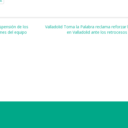
l
m
r
uspensión de los
Valladolid Toma la Palabra reclama reforzar l
ones del equipo
en Valladolid ante los retroceso