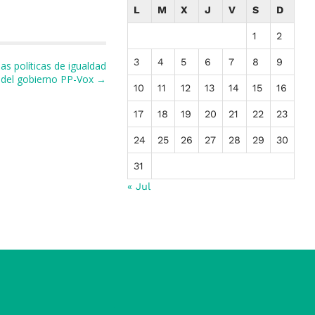
L
M
X
J
V
S
D
1
2
3
4
5
6
7
8
9
as políticas de igualdad
s del gobierno PP-Vox →
10
11
12
13
14
15
16
17
18
19
20
21
22
23
24
25
26
27
28
29
30
31
« Jul