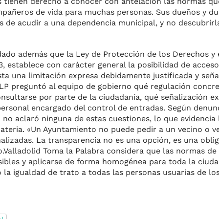
ios tienen derecho a conocer con antelación las normas qu
compañeros de vida para muchas personas. Sus dueños y du
s de acudir a una dependencia municipal, y no descubrirl
dado además que la Ley de Protección de los Derechos y e
, establece con carácter general la posibilidad de acces
ista una limitación expresa debidamente justificada y señ
VTLP preguntó al equipo de gobierno qué regulación concre
nsultarse por parte de la ciudadanía, qué señalización e
 personal encargado del control de entradas. Según denun
 no aclaró ninguna de estas cuestiones, lo que evidencia 
 materia. «Un Ayuntamiento no puede pedir a un vecino o 
lizadas. La transparencia no es una opción, es una oblig
o.Valladolid Toma la Palabra considera que las normas de
esibles y aplicarse de forma homogénea para toda la ciuda
la igualdad de trato a todas las personas usuarias de los