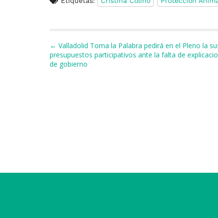
Etiquetas:
Cristina Colino
Protección Anima
c
e
re
at
e
ai
e
s
a
s
gr
l
p
b
k
d
A
a
a
Navegación de entradas
← Valladolid Toma la Palabra pedirá en el Pleno la s
o
y
s
p
m
ti
presupuestos participativos ante la falta de explicaci
de gobierno
o
p
r
k