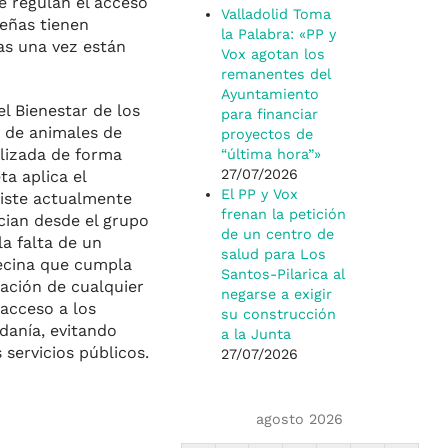
e regulan el acceso
Valladolid Toma
eñas tienen
la Palabra: «PP y
as una vez están
Vox agotan los
remanentes del
Ayuntamiento
l Bienestar de los
para financiar
o de animales de
proyectos de
alizada de forma
“última hora”»
27/07/2026
ta aplica el
El PP y Vox
xiste actualmente
frenan la petición
cian desde el grupo
de un centro de
la falta de un
salud para Los
vecina que cumpla
Santos-Pilarica al
ación de cualquier
negarse a exigir
 acceso a los
su construcción
danía, evitando
a la Junta
 servicios públicos.
27/07/2026
agosto 2026