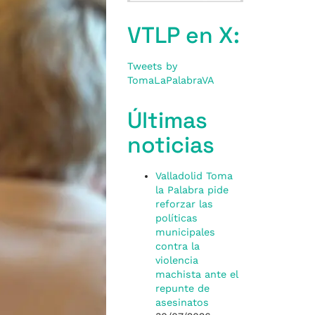
VTLP en X:
Tweets by
TomaLaPalabraVA
Últimas
noticias
Valladolid Toma
la Palabra pide
reforzar las
políticas
municipales
contra la
violencia
machista ante el
repunte de
asesinatos