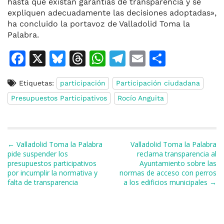
hasta que existan garantías de transparencia y se
expliquen adecuadamente las decisiones adoptadas»,
ha concluido la portavoz de Valladolid Toma la
Palabra.
F
X
Bl
T
W
T
E
C
a
u
h
h
el
m
o
Etiquetas:
participación
Participación ciudadana
c
e
re
at
e
ai
m
Presupuestos Participativos
Rocío Anguita
e
s
a
s
gr
l
p
b
k
d
A
a
ar
o
y
s
p
m
ti
Navegación de entradas
← Valladolid Toma la Palabra
Valladolid Toma la Palabra
o
p
r
pide suspender los
reclama transparencia al
presupuestos participativos
Ayuntamiento sobre las
k
por incumplir la normativa y
normas de acceso con perros
falta de transparencia
a los edificios municipales →