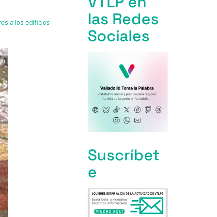
VTLP en
las Redes
s a los edificios
Sociales
Suscríbet
e