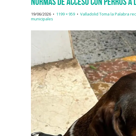
normas de acceso con perros a l
19/06/2026
•
1199 × 959
•
Valladolid Toma la Palabra re
municipales