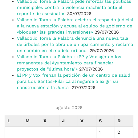
Valladolid Toma la Palabra pide reforzar las políticas
municipales contra la violencia machista ante el
repunte de asesinatos
30/07/2026
Valladolid Toma la Palabra celebra el respaldo judicial
a la nueva estación y acusa al equipo de gobierno de
«bloquear las grandes inversiones»
29/07/2026
Valladolid Toma la Palabra denuncia una nueva tala
de árboles por la obra de un aparcamiento y reclama
un cambio en el modelo urbano
29/07/2026
Valladolid Toma la Palabra: «PP y Vox agotan los
remanentes del Ayuntamiento para financiar
proyectos de “última hora”»
27/07/2026
El PP y Vox frenan la petición de un centro de salud
para Los Santos-Pilarica al negarse a exigir su
construcción a la Junta
27/07/2026
agosto 2026
L
M
X
J
V
S
D
1
2