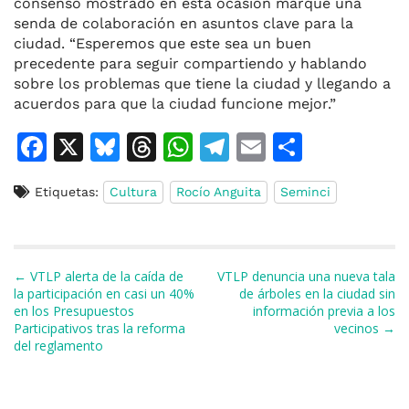
consenso mostrado en esta ocasión marque una
senda de colaboración en asuntos clave para la
ciudad. “Esperemos que este sea un buen
precedente para seguir compartiendo y hablando
sobre los problemas que tiene la ciudad y llegando a
acuerdos para que la ciudad funcione mejor.”
F
X
Bl
T
W
T
E
C
a
u
h
h
el
m
o
Etiquetas:
Cultura
Rocío Anguita
Seminci
c
e
re
at
e
ai
m
e
s
a
s
gr
l
p
b
k
d
A
a
ar
Navegación de entradas
← VTLP alerta de la caída de
VTLP denuncia una nueva tala
o
y
s
p
m
ti
la participación en casi un 40%
de árboles en la ciudad sin
en los Presupuestos
información previa a los
o
p
r
Participativos tras la reforma
vecinos →
k
del reglamento