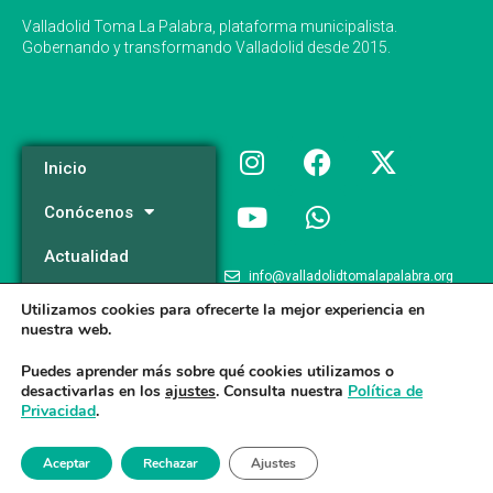
Valladolid Toma La Palabra, plataforma municipalista.
Gobernando y transformando Valladolid desde 2015.
Inicio
Conócenos
Actualidad
info@valladolidtomalapalabra.org
Programa
Utilizamos cookies para ofrecerte la mejor experiencia en
+34 983 426 124
nuestra web.
Participa
+34 681 981 537
Puedes aprender más sobre qué cookies utilizamos o
desactivarlas en los
ajustes
. Consulta nuestra
Política de
Privacidad
.
Valladolid Toma la Palabra © 2026
Aceptar
Rechazar
Ajustes
Aviso legal
/
Poltica de Privacidad
/
Politica de Cookies