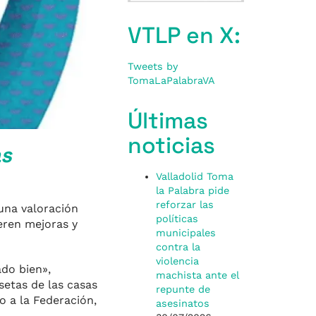
VTLP en X:
Tweets by
TomaLaPalabraVA
Últimas
noticias
as
Valladolid Toma
la Palabra pide
reforzar las
 una valoración
políticas
eren mejoras y
municipales
contra la
violencia
do bien»,
machista ante el
setas de las casas
repunte de
o a la Federación,
asesinatos