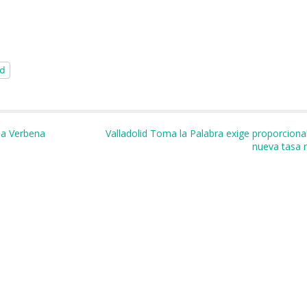
id
m
r
 la Verbena
Valladolid Toma la Palabra exige proporcional
nueva tasa m