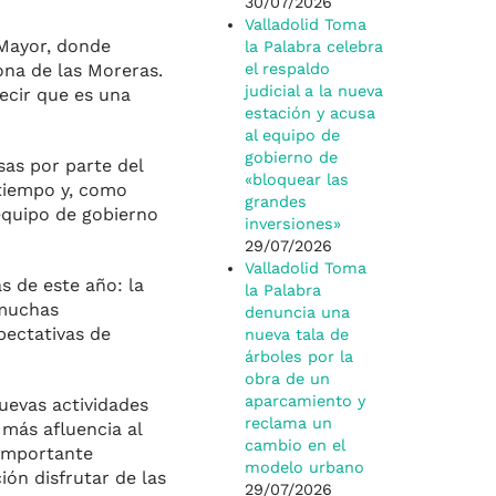
30/07/2026
Valladolid Toma
 Mayor, donde
la Palabra celebra
zona de las Moreras.
el respaldo
judicial a la nueva
decir que es una
estación y acusa
al equipo de
gobierno de
sas por parte del
«bloquear las
 tiempo y, como
grandes
 equipo de gobierno
inversiones»
29/07/2026
Valladolid Toma
s de este año: la
la Palabra
 muchas
denuncia una
pectativas de
nueva tala de
árboles por la
obra de un
aparcamiento y
nuevas actividades
reclama un
más afluencia al
cambio en el
 importante
modelo urbano
ón disfrutar de las
29/07/2026