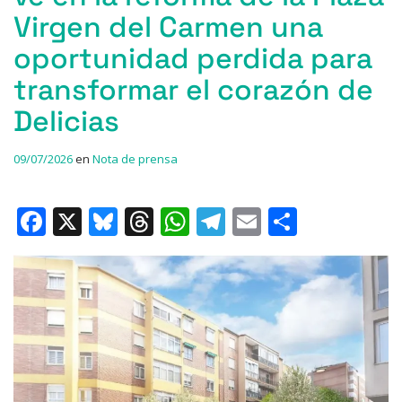
Virgen del Carmen una
oportunidad perdida para
transformar el corazón de
Delicias
09/07/2026
en
Nota de prensa
F
X
Bl
T
W
T
E
C
a
u
h
h
el
m
o
c
e
re
at
e
ai
m
e
s
a
s
gr
l
p
b
k
d
A
a
ar
o
y
s
p
m
ti
o
p
r