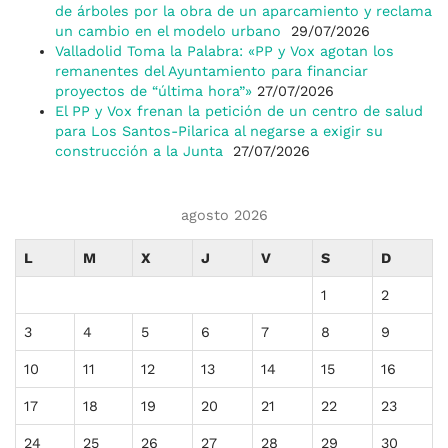
de árboles por la obra de un aparcamiento y reclama
un cambio en el modelo urbano
29/07/2026
Valladolid Toma la Palabra: «PP y Vox agotan los
remanentes del Ayuntamiento para financiar
proyectos de “última hora”»
27/07/2026
El PP y Vox frenan la petición de un centro de salud
para Los Santos-Pilarica al negarse a exigir su
construcción a la Junta
27/07/2026
agosto 2026
L
M
X
J
V
S
D
1
2
3
4
5
6
7
8
9
10
11
12
13
14
15
16
17
18
19
20
21
22
23
24
25
26
27
28
29
30