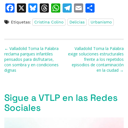
F
X
Bl
T
W
T
E
C
a
u
h
h
el
m
o
Etiquetas:
Cristina Colino
Delicias
Urbanismo
c
e
re
at
e
ai
m
e
s
a
s
gr
l
p
b
k
d
A
a
ar
Navegación de entradas
← Valladolid Toma la Palabra
Valladolid Toma la Palabra
o
y
s
p
m
ti
reclama parques infantiles
exige soluciones estructurales
pensados para disfrutarse,
frente a los repetidos
o
p
r
con sombra y en condiciones
episodios de contaminación
k
dignas
en la ciudad →
Sigue a VTLP en las Redes
Sociales