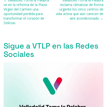
Navegación de entradas
← Valladolid Toma la Palabra
Valladolid Toma la Palabra
o
p
r
ve en la reforma de la Plaza
reclama climatizar de forma
Virgen del Carmen una
urgente los cinco centros de
k
oportunidad perdida para
vida activa que aún carecen de
transformar el corazón de
aire acondicionado →
Delicias
Sigue a VTLP en las Redes
Sociales