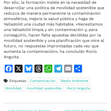
Por ello, la formación insiste en la necesidad de
desarrollar una política de movilidad sostenible que
reduzca de manera permanente la contaminación
atmosférica, mejore la salud pública y haga de
Valladolid una ciudad más habitable. «Necesitamos
una Valladolid limpia y sin contaminación y, para
conseguirlo, hacen falta apuestas decididas por la
movilidad sostenible y una planificación que mire al
futuro, no respuestas improvisadas cada vez que
aumenta la contaminación», ha concluido Rocío
Anguita.
F
X
Bl
T
W
T
E
C
a
u
h
h
el
m
o
Etiquetas:
Contaminación
Medio Ambiente
c
e
re
at
e
ai
m
Movilidad
movilidad sostenible
Rocío Anguita
e
s
a
s
gr
l
p
b
k
d
A
a
ar
o
y
s
p
m
ti