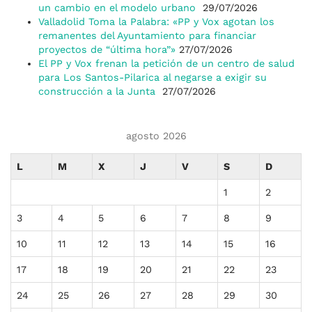
un cambio en el modelo urbano
29/07/2026
Valladolid Toma la Palabra: «PP y Vox agotan los
remanentes del Ayuntamiento para financiar
proyectos de “última hora”»
27/07/2026
El PP y Vox frenan la petición de un centro de salud
para Los Santos-Pilarica al negarse a exigir su
construcción a la Junta
27/07/2026
agosto 2026
L
M
X
J
V
S
D
1
2
3
4
5
6
7
8
9
10
11
12
13
14
15
16
17
18
19
20
21
22
23
24
25
26
27
28
29
30