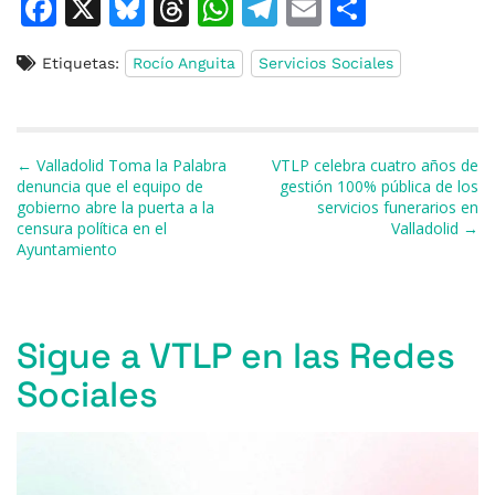
F
X
Bl
T
W
T
E
C
a
u
h
h
el
m
o
Etiquetas:
Rocío Anguita
Servicios Sociales
c
e
re
at
e
ai
m
e
s
a
s
gr
l
p
b
k
d
A
a
ar
Navegación de entradas
← Valladolid Toma la Palabra
VTLP celebra cuatro años de
o
y
s
p
m
ti
denuncia que el equipo de
gestión 100% pública de los
gobierno abre la puerta a la
servicios funerarios en
o
p
r
censura política en el
Valladolid →
k
Ayuntamiento
Sigue a VTLP en las Redes
Sociales