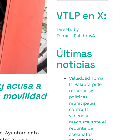
VTLP en X:
Tweets by
TomaLaPalabraVA
Últimas
noticias
Valladolid Toma
 y acusa a
la Palabra pide
reforzar las
a movilidad
políticas
municipales
contra la
violencia
machista ante el
repunte de
del Ayuntamiento
asesinatos
ente” que vienen