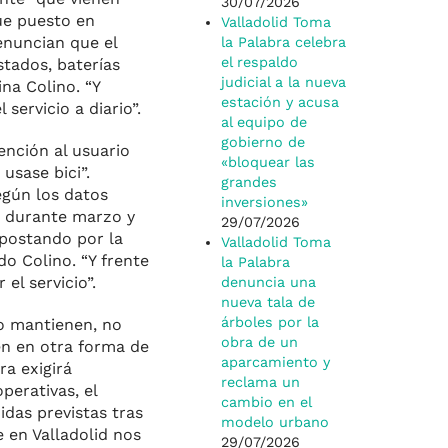
30/07/2026
ue puesto en
Valladolid Toma
enuncian que el
la Palabra celebra
el respaldo
stados, baterías
judicial a la nueva
na Colino. “Y
estación y acusa
servicio a diario”.
al equipo de
gobierno de
ención al usuario
«bloquear las
usase bici”.
grandes
egún los datos
inversiones»
s durante marzo y
29/07/2026
apostando por la
Valladolid Toma
do Colino. “Y frente
la Palabra
el servicio”.
denuncia una
nueva tala de
árboles por la
no mantienen, no
obra de un
en en otra forma de
aparcamiento y
ra exigirá
reclama un
perativas, el
cambio en el
idas previstas tras
modelo urbano
 en Valladolid nos
29/07/2026