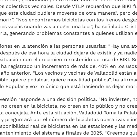
os colectivos vecinales. Desde VTLP recuerdan que BIKI f
ue esta ciudad pudiera moverse de otra manera”, pero d
morir”. “Nos encontramos bicicletas con los frenos desga
nes vacías cuando vas a coger una bici”, ha señalado Cristi
la, generando problemas constantes a quienes utilizan el 
iones en la atención a las personas usuarias: “Hay una at
después de esa hora la ciudad dejara de existir y ya nadie 
situación con el crecimiento sostenido del uso de BIKI. S
io ha registrado un incremento de más del 40% en los uso
año anterior. “Los vecinos y vecinas de Valladolid están 
ble, quiere pedalear, quiere movilidad pública”, ha afirma
 Popular y Vox lo único que está haciendo es dejar morir 
versión responde a una decisión política. “No invierten, 
o creen en la bicicleta, no creen en lo público y no cre
a concejala. Ante esta situación, Valladolid Toma la Palab
y preguntará por el número de bicicletas operativas e ino
ponibilidad real de bicicletas en las estaciones y las med
antenimiento del sistema a finales de 2025. “Creemos que