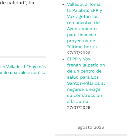
e calidad”, ha
Valladolid Toma
la Palabra: «PP y
Vox agotan los
remanentes del
Ayuntamiento
para financiar
proyectos de
“última hora”»
27/07/2026
El PP y Vox
frenan la petición
en Valladolid: “Hay más
de un centro de
ando una valoración” →
salud para Los
Santos-Pilarica al
negarse a exigir
su construcción
a la Junta
27/07/2026
agosto 2026