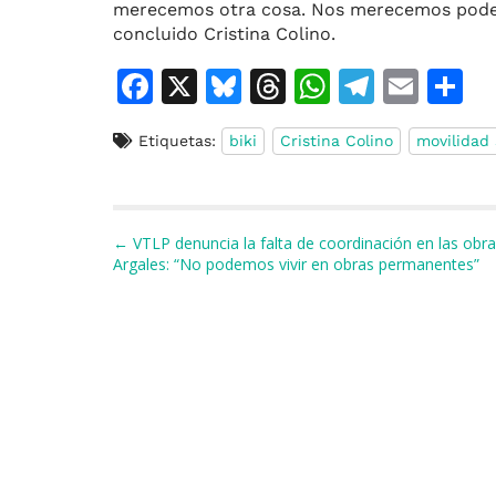
merecemos otra cosa. Nos merecemos poder m
concluido Cristina Colino.
F
X
Bl
T
W
T
E
C
a
u
h
h
el
m
o
Etiquetas:
biki
Cristina Colino
movilidad 
c
e
re
at
e
ai
e
s
a
s
gr
l
p
b
k
d
A
a
a
Navegación de entradas
← VTLP denuncia la falta de coordinación en las obra
o
y
s
p
m
ti
Argales: “No podemos vivir en obras permanentes”
o
p
r
k