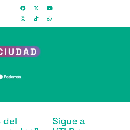
 del
Sigue a