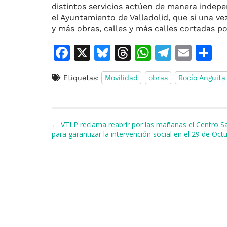
distintos servicios actúen de manera indepe
el Ayuntamiento de Valladolid, que si una v
y más obras, calles y más calles cortadas po
F
X
Bl
T
W
T
E
C
a
u
h
h
el
m
o
Etiquetas:
Movilidad
obras
Rocío Anguita
c
e
re
at
e
ai
e
s
a
s
gr
l
p
b
k
d
A
a
a
Navegación de entradas
← VTLP reclama reabrir por las mañanas el Centro S
o
y
s
p
m
ti
para garantizar la intervención social en el 29 de Oct
o
p
r
k