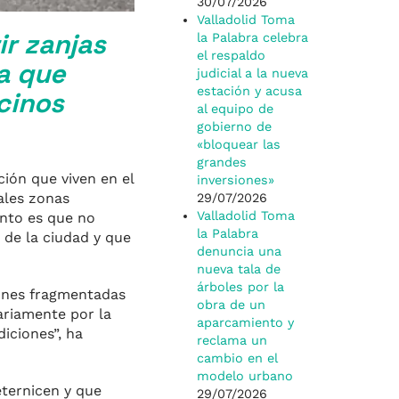
30/07/2026
Valladolid Toma
ir zanjas
la Palabra celebra
el respaldo
ta que
judicial a la nueva
estación y acusa
cinos
al equipo de
gobierno de
«bloquear las
grandes
ción que viven en el
inversiones»
ales zonas
29/07/2026
Valladolid Toma
unto es que no
la Palabra
de la ciudad y que
denuncia una
nueva tala de
árboles por la
iones fragmentadas
obra de un
iariamente por la
aparcamiento y
diciones”, ha
reclama un
cambio en el
modelo urbano
eternicen y que
29/07/2026