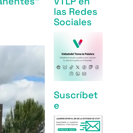
manentes”
VTLP en
las Redes
Sociales
Suscríbet
e