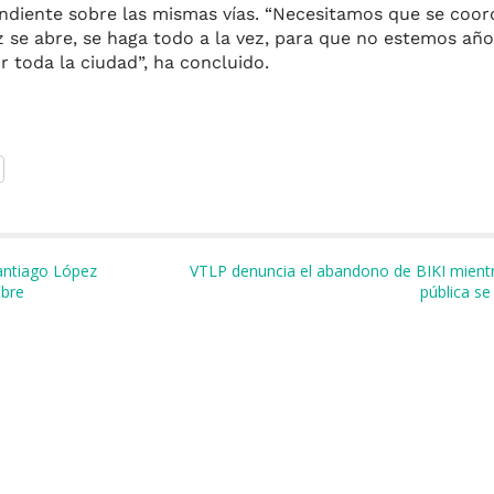
ndiente sobre las mismas vías. “Necesitamos que se coor
ez se abre, se haga todo a la vez, para que no estemos añ
r toda la ciudad”, ha concluido.
m
r
antiago López
VTLP denuncia el abandono de BIKI mientras
ubre
pública se