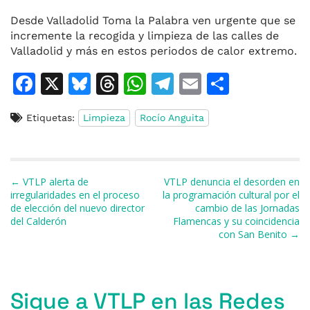
Desde Valladolid Toma la Palabra ven urgente que se
incremente la recogida y limpieza de las calles de
Valladolid y más en estos periodos de calor extremo.
F
X
Bl
T
W
T
E
C
a
u
h
h
el
m
o
Etiquetas:
Limpieza
Rocío Anguita
c
e
re
at
e
ai
m
e
s
a
s
gr
l
p
b
k
d
A
a
ar
Navegación de entradas
← VTLP alerta de
VTLP denuncia el desorden en
o
y
s
p
m
ti
irregularidades en el proceso
la programación cultural por el
de elección del nuevo director
cambio de las Jornadas
o
p
r
del Calderón
Flamencas y su coincidencia
k
con San Benito →
Sigue a VTLP en las Redes