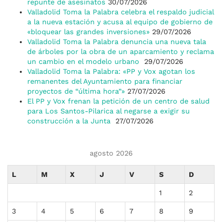
repunte de asesinatos
30/07/2026
Valladolid Toma la Palabra celebra el respaldo judicial
a la nueva estación y acusa al equipo de gobierno de
«bloquear las grandes inversiones»
29/07/2026
Valladolid Toma la Palabra denuncia una nueva tala
de árboles por la obra de un aparcamiento y reclama
un cambio en el modelo urbano
29/07/2026
Valladolid Toma la Palabra: «PP y Vox agotan los
remanentes del Ayuntamiento para financiar
proyectos de “última hora”»
27/07/2026
El PP y Vox frenan la petición de un centro de salud
para Los Santos-Pilarica al negarse a exigir su
construcción a la Junta
27/07/2026
agosto 2026
L
M
X
J
V
S
D
1
2
3
4
5
6
7
8
9