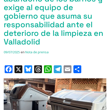
exige al equipo de
gobierno que asuma su
responsabilidad ante el
deterioro de la limpieza en
Valladolid
09/07/2025
en
Nota de prensa
F
X
Bl
T
W
T
E
C
a
u
h
h
el
m
o
c
e
re
at
e
ai
m
e
s
a
s
gr
l
p
b
k
d
A
a
ar
o
y
s
p
m
ti