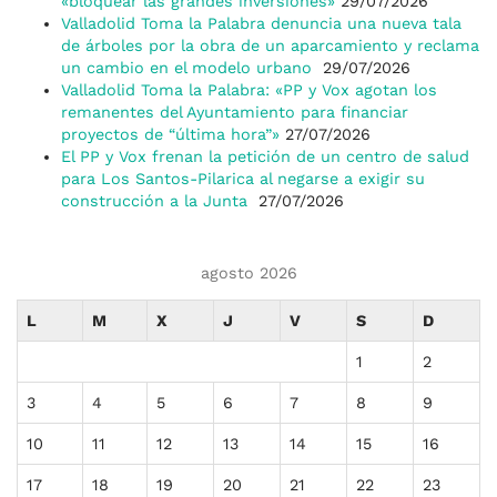
«bloquear las grandes inversiones»
29/07/2026
Valladolid Toma la Palabra denuncia una nueva tala
de árboles por la obra de un aparcamiento y reclama
un cambio en el modelo urbano
29/07/2026
Valladolid Toma la Palabra: «PP y Vox agotan los
remanentes del Ayuntamiento para financiar
proyectos de “última hora”»
27/07/2026
El PP y Vox frenan la petición de un centro de salud
para Los Santos-Pilarica al negarse a exigir su
construcción a la Junta
27/07/2026
agosto 2026
L
M
X
J
V
S
D
1
2
3
4
5
6
7
8
9
10
11
12
13
14
15
16
17
18
19
20
21
22
23