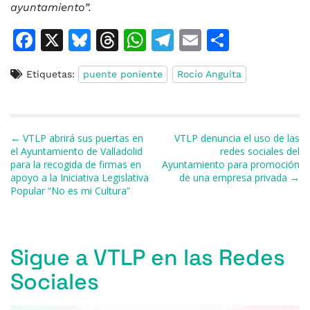
ayuntamiento”.
F
X
Bl
T
W
T
E
C
a
u
h
h
el
m
o
Etiquetas:
puente poniente
Rocío Anguita
c
e
re
at
e
ai
m
e
s
a
s
gr
l
p
b
k
d
A
a
ar
Navegación de entradas
← VTLP abrirá sus puertas en
VTLP denuncia el uso de las
o
y
s
p
m
ti
el Ayuntamiento de Valladolid
redes sociales del
para la recogida de firmas en
Ayuntamiento para promoción
o
p
r
apoyo a la Iniciativa Legislativa
de una empresa privada →
k
Popular “No es mi Cultura”
Sigue a VTLP en las Redes
Sociales