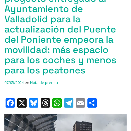
Ayuntamiento de
Valladolid para la
actualización del Puente
del Poniente empeora la
movilidad: más espacio
para los coches y menos
para los peatones
07/05/2024
en
Nota de prensa
F
X
Bl
T
W
T
E
C
a
u
h
h
el
m
o
c
e
re
at
e
ai
m
e
s
a
s
gr
l
p