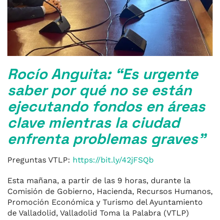
Rocío Anguita: “Es urgente
saber por qué no se están
ejecutando fondos en áreas
clave mientras la ciudad
enfrenta problemas graves”
Preguntas VTLP:
https://bit.ly/42jFSQb
Esta mañana, a partir de las 9 horas, durante la
Comisión de Gobierno, Hacienda, Recursos Humanos,
Promoción Económica y Turismo del Ayuntamiento
de Valladolid, Valladolid Toma la Palabra (VTLP)