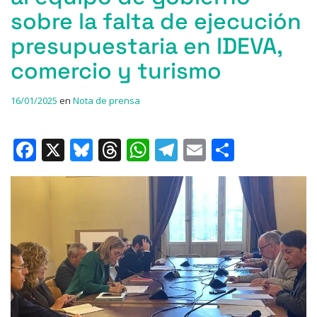
sobre la falta de ejecución
presupuestaria en IDEVA,
comercio y turismo
16/01/2025
en
Nota de prensa
F
X
Bl
T
W
T
E
C
a
u
h
h
el
m
o
c
e
re
at
e
ai
m
e
s
a
s
gr
l
p
b
k
d
A
a
ar
o
y
s
p
m
ti
o
p
r
k