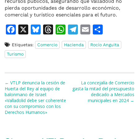
recursos públicos, asegurando que Valladolid no
pierda oportunidades de desarrollo económico,
comercial y turístico esenciales para el futuro.
F
X
Bl
T
W
T
E
C
a
u
h
h
el
m
o
Etiquetas:
Comercio
Hacienda
Rocío Anguita
c
e
re
at
e
ai
m
Turismo
e
s
a
s
gr
l
p
b
k
d
A
a
ar
o
y
s
p
m
ti
Navegación de entradas
← VTLP denuncia la cesión de
La concejalía de Comercio
o
p
r
Huerta del Rey al equipo de
gasta la mitad del presupuesto
balonmano de Israel:
dedicado a Mercados
k
«Valladolid debe ser coherente
municipales en 2024 →
con su compromiso con los
Derechos Humanos»